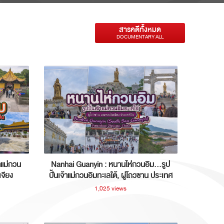
สารคดีทั้งหมด
DOCUMENTARY ALL
าแม่กวน
Nanhai Guanyin : หนานไห่กวนอิม...รูป
เจียง
ปั้นเจ้าแม่กวนอิมทะเลใต้, ผู่โถวซาน ประเทศ
จีน
1,025 views