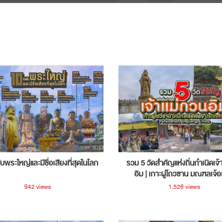
ับพระใหญ่และมีชื่อเสียงที่สุดในโลก
รวม 5 วัดสำคัญแห่งถิ่นกำเนิดเจ้
อิม | เกาะผู่โถวซาน มณฑลเจ้อ
ประเทศจีน
942 views
1,526 views