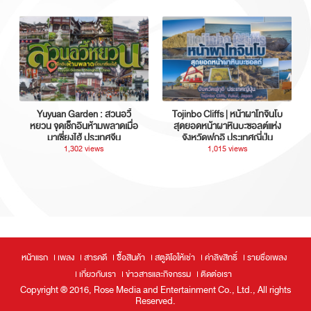
Yuyuan Garden : สวนอวี้
Tojinbo Cliffs | หน้าผาโทจินโบ
หยวน จุดเช็กอินห้ามพลาดเมื่อ
สุดยอดหน้าผาหินบะซอลต์แห่ง
มาเซี่ยงไฮ้ ประเทศจีน
จังหวัดฟุกุอิ ประเทศญี่ปุ่น
1,302 views
1,015 views
หน้าแรก
เพลง
สารคดี
ซื้อสินค้า
สตูดิโอให้เช่า
ค่าลิขสิทธิ์
รายชื่อเพลง
เกี่ยวกับเรา
ข่าวสารและกิจกรรม
ติดต่อเรา
Copyright ® 2016, Rose Media and Entertainment Co., Ltd., All rights
Reserved.