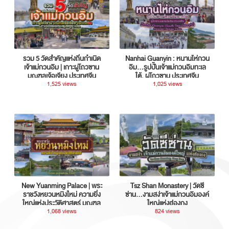
รวม 5 วัดสำคัญแห่งถิ่นกำเนิด
Nanhai Guanyin : หนานไห่กวน
เจ้าแม่กวนอิม | เกาะผู่โถวซาน
อิม...รูปปั้นเจ้าแม่กวนอิมทะเล
มณฑลเจ้อเจียง ประเทศจีน
ใต้, ผู่โถวซาน ประเทศจีน
1,525 views
1,025 views
New Yuanming Palace | พระ
Tsz Shan Monastery | วัดซี
ราชวังหยวนหมิงใหม่ ความยิ่ง
ซ่าน…งามสง่าเจ้าแม่กวนอิมองค์
ใหญ่แห่งประวัติศาสตร์ มณฑล
ใหญ่แห่งฮ่องกง
กวางตุ้ง ประเทศจีน
1,068 views
824 views