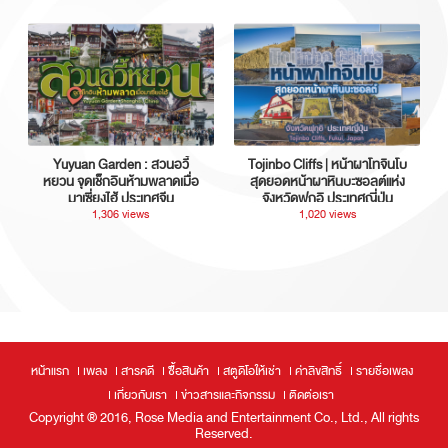
Yuyuan Garden : สวนอวี้
Tojinbo Cliffs | หน้าผาโทจินโบ
หยวน จุดเช็กอินห้ามพลาดเมื่อ
สุดยอดหน้าผาหินบะซอลต์แห่ง
มาเซี่ยงไฮ้ ประเทศจีน
จังหวัดฟุกุอิ ประเทศญี่ปุ่น
1,306 views
1,020 views
หน้าแรก
เพลง
สารคดี
ซื้อสินค้า
สตูดิโอให้เช่า
ค่าลิขสิทธิ์
รายชื่อเพลง
เกี่ยวกับเรา
ข่าวสารและกิจกรรม
ติดต่อเรา
Copyright ® 2016, Rose Media and Entertainment Co., Ltd., All rights
Reserved.