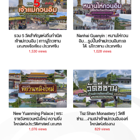
รวม 5 วัดสำคัญแห่งถิ่นกำเนิด
Nanhai Guanyin : หนานไห่กวน
เจ้าแม่กวนอิม | เกาะผู่โถวซาน
อิม...รูปปั้นเจ้าแม่กวนอิมทะเล
มณฑลเจ้อเจียง ประเทศจีน
ใต้, ผู่โถวซาน ประเทศจีน
1,530 views
1,028 views
New Yuanming Palace | พระ
Tsz Shan Monastery | วัดซี
ราชวังหยวนหมิงใหม่ ความยิ่ง
ซ่าน…งามสง่าเจ้าแม่กวนอิมองค์
ใหญ่แห่งประวัติศาสตร์ มณฑล
ใหญ่แห่งฮ่องกง
กวางตุ้ง ประเทศจีน
1,076 views
829 views