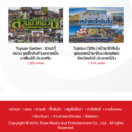
Yuyuan Garden : สวนอวี้
Tojinbo Cliffs | หน้าผาโทจินโบ
หยวน จุดเช็กอินห้ามพลาดเมื่อ
สุดยอดหน้าผาหินบะซอลต์แห่ง
มาเซี่ยงไฮ้ ประเทศจีน
จังหวัดฟุกุอิ ประเทศญี่ปุ่น
1,302 views
1,014 views
หน้าแรก
เพลง
สารคดี
ซื้อสินค้า
สตูดิโอให้เช่า
ค่าลิขสิทธิ์
รายชื่อเพลง
เกี่ยวกับเรา
ข่าวสารและกิจกรรม
ติดต่อเรา
Copyright ® 2016, Rose Media and Entertainment Co., Ltd., All rights
Reserved.