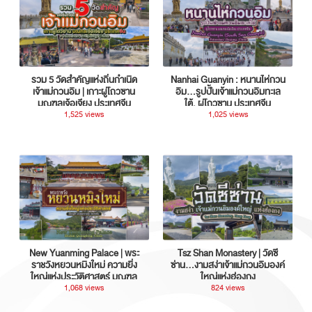
รวม 5 วัดสำคัญแห่งถิ่นกำเนิด
Nanhai Guanyin : หนานไห่กวน
เจ้าแม่กวนอิม | เกาะผู่โถวซาน
อิม...รูปปั้นเจ้าแม่กวนอิมทะเล
มณฑลเจ้อเจียง ประเทศจีน
ใต้, ผู่โถวซาน ประเทศจีน
1,525 views
1,025 views
New Yuanming Palace | พระ
Tsz Shan Monastery | วัดซี
ราชวังหยวนหมิงใหม่ ความยิ่ง
ซ่าน…งามสง่าเจ้าแม่กวนอิมองค์
ใหญ่แห่งประวัติศาสตร์ มณฑล
ใหญ่แห่งฮ่องกง
กวางตุ้ง ประเทศจีน
1,068 views
824 views