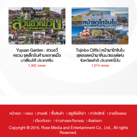
Yuyuan Garden : สวนอวี้
Tojinbo Cliffs | หน้าผาโทจินโบ
หยวน จุดเช็กอินห้ามพลาดเมื่อ
สุดยอดหน้าผาหินบะซอลต์แห่ง
มาเซี่ยงไฮ้ ประเทศจีน
จังหวัดฟุกุอิ ประเทศญี่ปุ่น
1,302 views
1,014 views
หน้าแรก
เพลง
สารคดี
ซื้อสินค้า
สตูดิโอให้เช่า
ค่าลิขสิทธิ์
รายชื่อเพลง
เกี่ยวกับเรา
ข่าวสารและกิจกรรม
ติดต่อเรา
Copyright ® 2016, Rose Media and Entertainment Co., Ltd., All rights
Reserved.