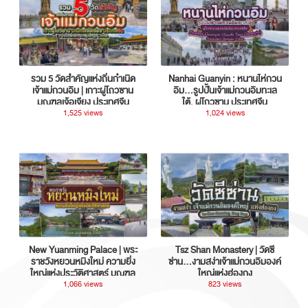
รวม 5 วัดสำคัญแห่งถิ่นกำเนิด
Nanhai Guanyin : หนานไห่กวน
เจ้าแม่กวนอิม | เกาะผู่โถวซาน
อิม...รูปปั้นเจ้าแม่กวนอิมทะเล
มณฑลเจ้อเจียง ประเทศจีน
ใต้, ผู่โถวซาน ประเทศจีน
1,525 views
1,024 views
New Yuanming Palace | พระ
Tsz Shan Monastery | วัดซี
ราชวังหยวนหมิงใหม่ ความยิ่ง
ซ่าน…งามสง่าเจ้าแม่กวนอิมองค์
ใหญ่แห่งประวัติศาสตร์ มณฑล
ใหญ่แห่งฮ่องกง
กวางตุ้ง ประเทศจีน
1,066 views
823 views