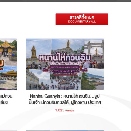
สารคดีทั้งหมด
DOCUMENTARY ALL
าแม่กวน
Nanhai Guanyin : หนานไห่กวนอิม...รูป
เจียง
ปั้นเจ้าแม่กวนอิมทะเลใต้, ผู่โถวซาน ประเทศ
จีน
1,025 views