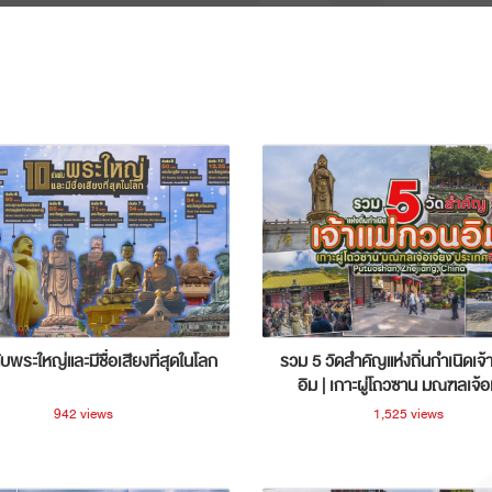
ับพระใหญ่และมีชื่อเสียงที่สุดในโลก
รวม 5 วัดสำคัญแห่งถิ่นกำเนิดเจ้
อิม | เกาะผู่โถวซาน มณฑลเจ้อ
ประเทศจีน
942 views
1,525 views