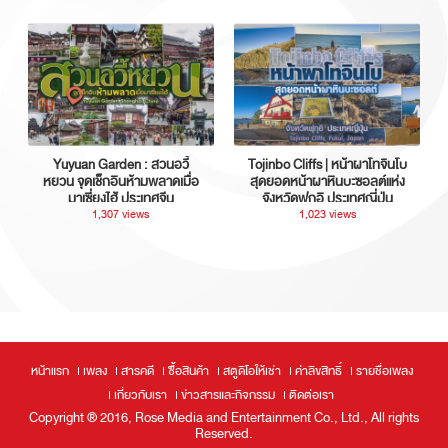
Yuyuan Garden : สวนอวี้
Tojinbo Cliffs | หน้าผาโทจินโบ
หยวน จุดเช็กอินห้ามพลาดเมื่อ
สุดยอดหน้าผาหินบะซอลต์แห่ง
มาเซี่ยงไฮ้ ประเทศจีน
จังหวัดฟุกุอิ ประเทศญี่ปุ่น
1,307 views
1,023 views
หน้าแรก
เพลง
สารคดี
ซื้อสินค้า
สตูดิโอให้เช่า
ค่าลิขสิทธิ์
รายชื่อเพลง
เกี่ยวกับเรา
ข่าวสารและกิจกรรม
ติดต่อเรา
Copyright ® 2016, Rose Media and Entertainment Co., Ltd., All rights
Reserved.