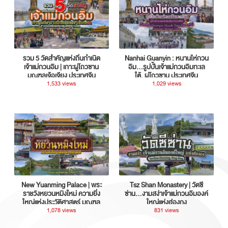
รวม 5 วัดสำคัญแห่งถิ่นกำเนิด
Nanhai Guanyin : หนานไห่กวน
เจ้าแม่กวนอิม | เกาะผู่โถวซาน
อิม...รูปปั้นเจ้าแม่กวนอิมทะเล
มณฑลเจ้อเจียง ประเทศจีน
ใต้, ผู่โถวซาน ประเทศจีน
1,533 views
1,029 views
New Yuanming Palace | พระ
Tsz Shan Monastery | วัดซี
ราชวังหยวนหมิงใหม่ ความยิ่ง
ซ่าน…งามสง่าเจ้าแม่กวนอิมองค์
ใหญ่แห่งประวัติศาสตร์ มณฑล
ใหญ่แห่งฮ่องกง
กวางตุ้ง ประเทศจีน
1,078 views
831 views