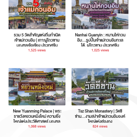
รวม 5 วัดสำคัญแห่งถิ่นกำเนิด
Nanhai Guanyin : หนานไห่กวน
เจ้าแม่กวนอิม | เกาะผู่โถวซาน
อิม...รูปปั้นเจ้าแม่กวนอิมทะเล
มณฑลเจ้อเจียง ประเทศจีน
ใต้, ผู่โถวซาน ประเทศจีน
1,525 views
1,025 views
New Yuanming Palace | พระ
Tsz Shan Monastery | วัดซี
ราชวังหยวนหมิงใหม่ ความยิ่ง
ซ่าน…งามสง่าเจ้าแม่กวนอิมองค์
ใหญ่แห่งประวัติศาสตร์ มณฑล
ใหญ่แห่งฮ่องกง
กวางตุ้ง ประเทศจีน
1,068 views
824 views