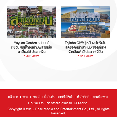
Yuyuan Garden : สวนอวี้
Tojinbo Cliffs | หน้าผาโทจินโบ
หยวน จุดเช็กอินห้ามพลาดเมื่อ
สุดยอดหน้าผาหินบะซอลต์แห่ง
มาเซี่ยงไฮ้ ประเทศจีน
จังหวัดฟุกุอิ ประเทศญี่ปุ่น
1,302 views
1,014 views
หน้าแรก
เพลง
สารคดี
ซื้อสินค้า
สตูดิโอให้เช่า
ค่าลิขสิทธิ์
รายชื่อเพลง
เกี่ยวกับเรา
ข่าวสารและกิจกรรม
ติดต่อเรา
Copyright ® 2016, Rose Media and Entertainment Co., Ltd., All rights
Reserved.