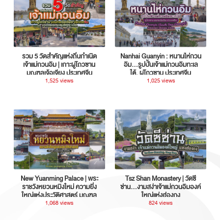
รวม 5 วัดสำคัญแห่งถิ่นกำเนิด
Nanhai Guanyin : หนานไห่กวน
เจ้าแม่กวนอิม | เกาะผู่โถวซาน
อิม...รูปปั้นเจ้าแม่กวนอิมทะเล
มณฑลเจ้อเจียง ประเทศจีน
ใต้, ผู่โถวซาน ประเทศจีน
1,525 views
1,025 views
New Yuanming Palace | พระ
Tsz Shan Monastery | วัดซี
ราชวังหยวนหมิงใหม่ ความยิ่ง
ซ่าน…งามสง่าเจ้าแม่กวนอิมองค์
ใหญ่แห่งประวัติศาสตร์ มณฑล
ใหญ่แห่งฮ่องกง
กวางตุ้ง ประเทศจีน
1,068 views
824 views