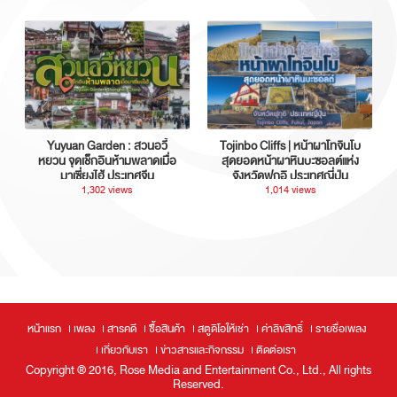
Yuyuan Garden : สวนอวี้
Tojinbo Cliffs | หน้าผาโทจินโบ
หยวน จุดเช็กอินห้ามพลาดเมื่อ
สุดยอดหน้าผาหินบะซอลต์แห่ง
มาเซี่ยงไฮ้ ประเทศจีน
จังหวัดฟุกุอิ ประเทศญี่ปุ่น
1,302 views
1,014 views
หน้าแรก
เพลง
สารคดี
ซื้อสินค้า
สตูดิโอให้เช่า
ค่าลิขสิทธิ์
รายชื่อเพลง
เกี่ยวกับเรา
ข่าวสารและกิจกรรม
ติดต่อเรา
Copyright ® 2016, Rose Media and Entertainment Co., Ltd., All rights
Reserved.