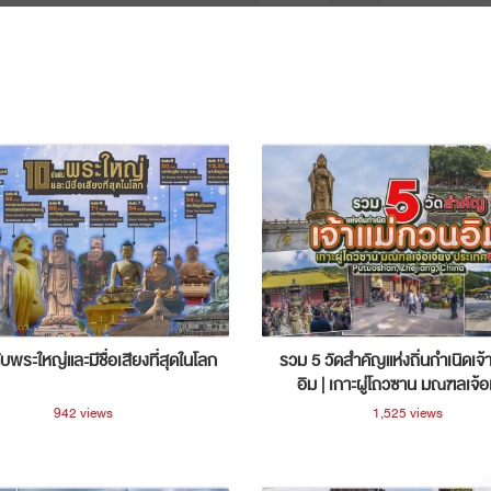
ับพระใหญ่และมีชื่อเสียงที่สุดในโลก
รวม 5 วัดสำคัญแห่งถิ่นกำเนิดเจ้
อิม | เกาะผู่โถวซาน มณฑลเจ้อ
ประเทศจีน
942 views
1,525 views