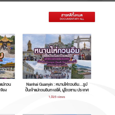
สารคดีทั้งหมด
DOCUMENTARY ALL
าแม่กวน
Nanhai Guanyin : หนานไห่กวนอิม...รูป
เจียง
ปั้นเจ้าแม่กวนอิมทะเลใต้, ผู่โถวซาน ประเทศ
จีน
1,025 views