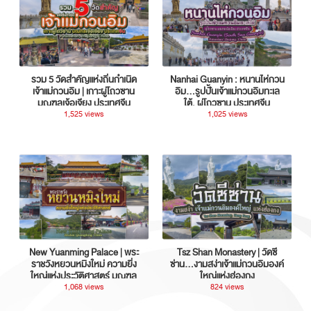
รวม 5 วัดสำคัญแห่งถิ่นกำเนิด
Nanhai Guanyin : หนานไห่กวน
เจ้าแม่กวนอิม | เกาะผู่โถวซาน
อิม...รูปปั้นเจ้าแม่กวนอิมทะเล
มณฑลเจ้อเจียง ประเทศจีน
ใต้, ผู่โถวซาน ประเทศจีน
1,525 views
1,025 views
New Yuanming Palace | พระ
Tsz Shan Monastery | วัดซี
ราชวังหยวนหมิงใหม่ ความยิ่ง
ซ่าน…งามสง่าเจ้าแม่กวนอิมองค์
ใหญ่แห่งประวัติศาสตร์ มณฑล
ใหญ่แห่งฮ่องกง
กวางตุ้ง ประเทศจีน
1,068 views
824 views