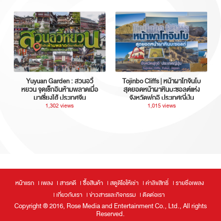
Yuyuan Garden : สวนอวี้
Tojinbo Cliffs | หน้าผาโทจินโบ
หยวน จุดเช็กอินห้ามพลาดเมื่อ
สุดยอดหน้าผาหินบะซอลต์แห่ง
มาเซี่ยงไฮ้ ประเทศจีน
จังหวัดฟุกุอิ ประเทศญี่ปุ่น
1,302 views
1,015 views
หน้าแรก
เพลง
สารคดี
ซื้อสินค้า
สตูดิโอให้เช่า
ค่าลิขสิทธิ์
รายชื่อเพลง
เกี่ยวกับเรา
ข่าวสารและกิจกรรม
ติดต่อเรา
Copyright ® 2016, Rose Media and Entertainment Co., Ltd., All rights
Reserved.