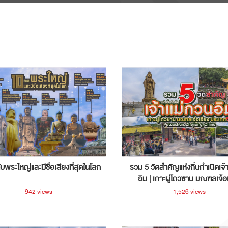
ับพระใหญ่และมีชื่อเสียงที่สุดในโลก
รวม 5 วัดสำคัญแห่งถิ่นกำเนิดเจ้
อิม | เกาะผู่โถวซาน มณฑลเจ้อ
ประเทศจีน
942 views
1,526 views