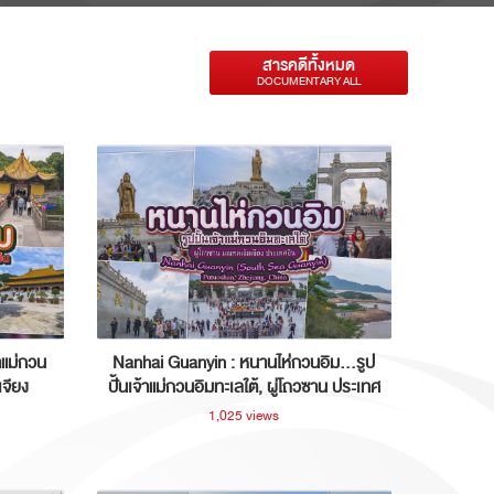
สารคดีทั้งหมด
DOCUMENTARY ALL
าแม่กวน
Nanhai Guanyin : หนานไห่กวนอิม...รูป
เจียง
ปั้นเจ้าแม่กวนอิมทะเลใต้, ผู่โถวซาน ประเทศ
จีน
1,025 views