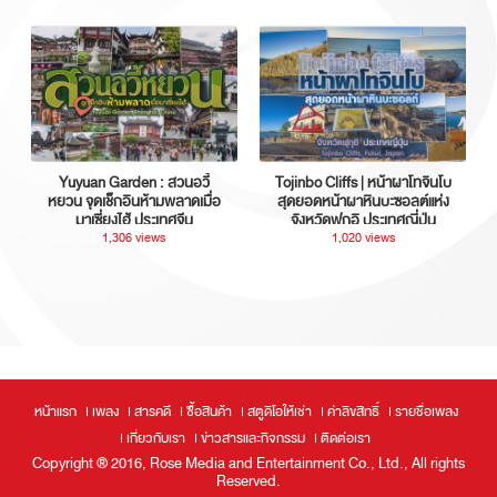
Yuyuan Garden : สวนอวี้
Tojinbo Cliffs | หน้าผาโทจินโบ
หยวน จุดเช็กอินห้ามพลาดเมื่อ
สุดยอดหน้าผาหินบะซอลต์แห่ง
มาเซี่ยงไฮ้ ประเทศจีน
จังหวัดฟุกุอิ ประเทศญี่ปุ่น
1,306 views
1,020 views
หน้าแรก
เพลง
สารคดี
ซื้อสินค้า
สตูดิโอให้เช่า
ค่าลิขสิทธิ์
รายชื่อเพลง
เกี่ยวกับเรา
ข่าวสารและกิจกรรม
ติดต่อเรา
Copyright ® 2016, Rose Media and Entertainment Co., Ltd., All rights
Reserved.