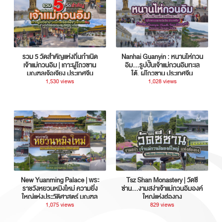
รวม 5 วัดสำคัญแห่งถิ่นกำเนิด
Nanhai Guanyin : หนานไห่กวน
เจ้าแม่กวนอิม | เกาะผู่โถวซาน
อิม...รูปปั้นเจ้าแม่กวนอิมทะเล
มณฑลเจ้อเจียง ประเทศจีน
ใต้, ผู่โถวซาน ประเทศจีน
1,530 views
1,028 views
New Yuanming Palace | พระ
Tsz Shan Monastery | วัดซี
ราชวังหยวนหมิงใหม่ ความยิ่ง
ซ่าน…งามสง่าเจ้าแม่กวนอิมองค์
ใหญ่แห่งประวัติศาสตร์ มณฑล
ใหญ่แห่งฮ่องกง
กวางตุ้ง ประเทศจีน
1,075 views
829 views