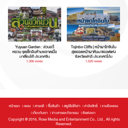
Yuyuan Garden : สวนอวี้
Tojinbo Cliffs | หน้าผาโทจินโบ
หยวน จุดเช็กอินห้ามพลาดเมื่อ
สุดยอดหน้าผาหินบะซอลต์แห่ง
มาเซี่ยงไฮ้ ประเทศจีน
จังหวัดฟุกุอิ ประเทศญี่ปุ่น
1,306 views
1,020 views
หน้าแรก
เพลง
สารคดี
ซื้อสินค้า
สตูดิโอให้เช่า
ค่าลิขสิทธิ์
รายชื่อเพลง
เกี่ยวกับเรา
ข่าวสารและกิจกรรม
ติดต่อเรา
Copyright ® 2016, Rose Media and Entertainment Co., Ltd., All rights
Reserved.