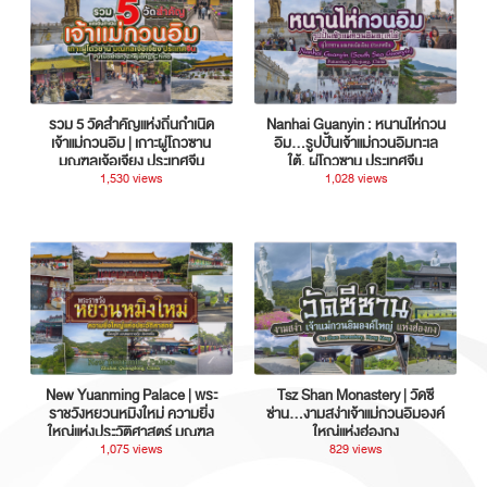
รวม 5 วัดสำคัญแห่งถิ่นกำเนิด
Nanhai Guanyin : หนานไห่กวน
เจ้าแม่กวนอิม | เกาะผู่โถวซาน
อิม...รูปปั้นเจ้าแม่กวนอิมทะเล
มณฑลเจ้อเจียง ประเทศจีน
ใต้, ผู่โถวซาน ประเทศจีน
1,530 views
1,028 views
New Yuanming Palace | พระ
Tsz Shan Monastery | วัดซี
ราชวังหยวนหมิงใหม่ ความยิ่ง
ซ่าน…งามสง่าเจ้าแม่กวนอิมองค์
ใหญ่แห่งประวัติศาสตร์ มณฑล
ใหญ่แห่งฮ่องกง
กวางตุ้ง ประเทศจีน
1,075 views
829 views