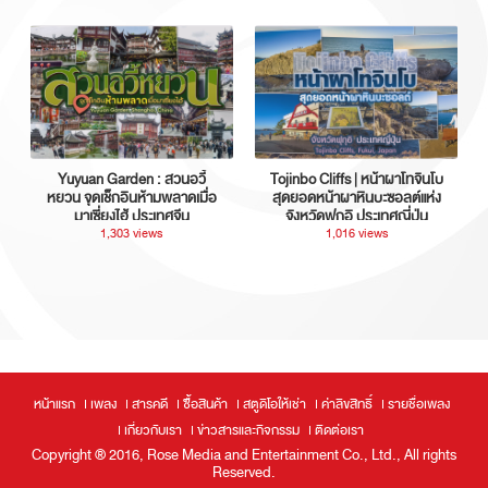
Yuyuan Garden : สวนอวี้
Tojinbo Cliffs | หน้าผาโทจินโบ
หยวน จุดเช็กอินห้ามพลาดเมื่อ
สุดยอดหน้าผาหินบะซอลต์แห่ง
มาเซี่ยงไฮ้ ประเทศจีน
จังหวัดฟุกุอิ ประเทศญี่ปุ่น
1,303 views
1,016 views
หน้าแรก
เพลง
สารคดี
ซื้อสินค้า
สตูดิโอให้เช่า
ค่าลิขสิทธิ์
รายชื่อเพลง
เกี่ยวกับเรา
ข่าวสารและกิจกรรม
ติดต่อเรา
Copyright ® 2016, Rose Media and Entertainment Co., Ltd., All rights
Reserved.