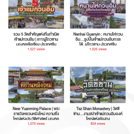
รวม 5 วัดสำคัญแห่งถิ่นกำเนิด
Nanhai Guanyin : หนานไห่กวน
เจ้าแม่กวนอิม | เกาะผู่โถวซาน
อิม...รูปปั้นเจ้าแม่กวนอิมทะเล
มณฑลเจ้อเจียง ประเทศจีน
ใต้, ผู่โถวซาน ประเทศจีน
1,527 views
1,025 views
New Yuanming Palace | พระ
Tsz Shan Monastery | วัดซี
ราชวังหยวนหมิงใหม่ ความยิ่ง
ซ่าน…งามสง่าเจ้าแม่กวนอิมองค์
ใหญ่แห่งประวัติศาสตร์ มณฑล
ใหญ่แห่งฮ่องกง
กวางตุ้ง ประเทศจีน
1,070 views
824 views