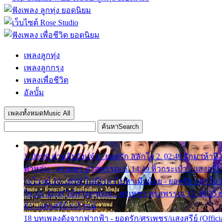
เพลงลูกทุ่ง
เพลงลูกกรุง
เพลงเพื่อชีวิต
อัลบั้ม
เพลงทั้งหมด
Music All
ค้นหา
Search
1. 00:00 สามสิบยังแจ๋ว - ยอดรัก สลักใจ 2. 02:49 รักมาห้าปี
ทำหล่น - ศรเพชร ศรสุพรรณ 6. 14:49 หิ้วกระเป๋า - แสงสุรีย์ 
รุ่งโรจน์ 10. 28:08 ไม่มีเวลาไปหาเมียน้อย - ยอดรัก สลักใ
ใจ 14. 42:49 ไอ้หวังตายแน่ - ศรเพชร ศรสุพรรณ 15. 46:35 ธา
จ๋า - แสงสุรีย์ รุ่งโรจน์
18 บทเพลงดังจากฟากฟ้า - ยอดรัก/ศรเพชร/แสงสุรีย์ (Officia