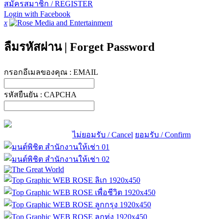
สมัครสมาชิก / REGISTER
Login with Facebook
x
ลืมรหัสผ่าน
|
Forget Password
กรอกอีเมลของคุณ :
EMAIL
รหัสยืนยัน :
CAPCHA
ไม่ยอมรับ / Cancel
ยอมรับ / Confirm