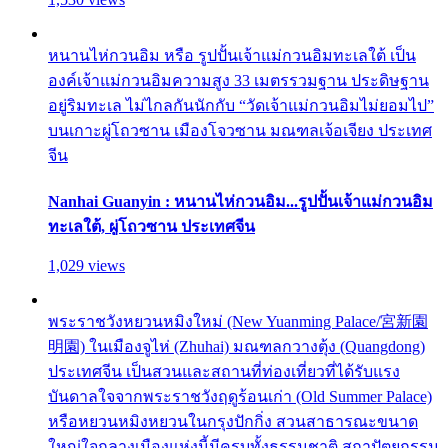
หนานไห่กวนอิม หรือ รูปปั้นเจ้าแม่กวนอิมทะเลใต้ เป็น
องค์เจ้าแม่กวนอิมความสูง 33 เมตรรวมฐาน ประดิษฐาน
อยู่ริมทะเล ไม่ไกลกันนักกับ “วัดเจ้าแม่กวนอิมไม่ยอมไป”
บนเกาะผู่โถวซาน เมืองโจวซาน มณฑลเจ้อเจียง ประเทศ
จีน
Nanhai Guanyin : หนานไห่กวนอิม...รูปปั้นเจ้าแม่กวนอิม
ทะเลใต้, ผู่โถวซาน ประเทศจีน
1,029 views
พระราชวังหยวนหมิงใหม่ (New Yuanming Palace/宮新園
明園) ในเมืองจูไห่ (Zhuhai) มณฑลกวางตุ้ง (Quangdong)
ประเทศจีน เป็นสวนและสถานที่ท่องเที่ยวที่ได้รับแรง
บันดาลใจจากพระราชวังฤดูร้อนเก่า (Old Summer Palace)
หรือหยวนหมิงหยวนในกรุงปักกิ่ง สวนสาธารณะขนาด
ใหญ่ใจกลางเมืองแห่งนี้มีครบทั้งธรรมชาติ สถาปัตยกรรม