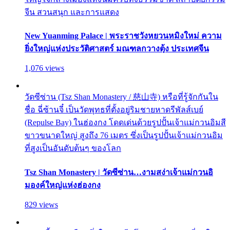
จีน สวนสนุก และการแสดง
New Yuanming Palace | พระราชวังหยวนหมิงใหม่ ความ
ยิ่งใหญ่แห่งประวัติศาสตร์ มณฑลกวางตุ้ง ประเทศจีน
1,076 views
วัดซีซ่าน (Tsz Shan Monastery / 慈山寺) หรือที่รู้จักกันใน
ชื่อ ฉี่ซ้านจี๋ เป็นวัดพุทธที่ตั้งอยู่ริมชายหาดรีพัลส์เบย์
(Repulse Bay) ในฮ่องกง โดดเด่นด้วยรูปปั้นเจ้าแม่กวนอิมสี
ขาวขนาดใหญ่ สูงถึง 76 เมตร ซึ่งเป็นรูปปั้นเจ้าแม่กวนอิม
ที่สูงเป็นอันดับต้นๆ ของโลก
Tsz Shan Monastery | วัดซีซ่าน…งามสง่าเจ้าแม่กวนอิ
มองค์ใหญ่แห่งฮ่องกง
829 views