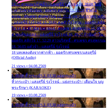
24:27 สามเณรกำพร้า - แสงสุรีย์ รุ่งโรจน์ 10. 28:08 ไม่มี
เวลาไปหาเมียน้อย - ยอดรัก สลักใจ 11. 31:29 ชีวิตไอ้
ธรรม - ศรเพชร ศรสุพรรณ 12. 35:26 ทหารอากาศขาดรัก
- แสงสุรีย์ รุ่งโรจน์ 13. 39:01 คนหัวใจโทรม - ยอดรัก สลัก
ใจ 14. 42:49 ไอ้หวังตายแน่ - ศรเพชร ศรสุพรรณ 15. 46:35
ธาตุแท้ของเธอ - แสงสุรีย์ รุ่งโรจน์ 16. 49:57 กำนันกำใน -
ยอดรัก สลักใจ 17. 52:29 สาวบริสุทธิ์ - ศรเพชร ศรสุพรรณ
18. 56:05 แต๋วจ๋า - แสงสุรีย์ รุ่งโรจน์
18 บทเพลงดังจากฟากฟ้า - ยอดรัก/ศรเพชร/แสงสุรีย์
(Official Audio)
21 views • 04.08.2569
1. 00:00 หิ้วกระเป๋า 2. 03:30 แย่งกระเป๋า
หิ้วกระเป๋า | แสงสุรีย์ รุ่งโรจน์ - แย่งกระเป๋า | เตือนใจ บุญ
พระรักษา (KARAOKE)
19 views • 03.08.2569
1. 00:00 หิ้วกระเป๋า 2. 03:30 แย่งกระเป๋า