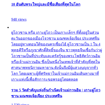
10 อันดับพระใหญ่และมีชื่อเสียงที่สุดในโลก
948 views
ผู่โถวซาน หรือ เกาะผู่โถว เป็นเกาะเล็กๆ ที่ตั้งอยู่ในส่วน
ตะวันออกของเมืองโจวซาน มณฑลเจ้อเจียง ประเทศจีน
โดยอยู่ทางตอนใต้ของนครเซี่ยงไฮ้ ผู่โถวซานเป็น 1 ใน 4
พุทธคีรีหรือภูเขาศักดิ์สิทธิ์ของจีน ชาวพุทธจีนเชื่อกันว่าผู่
โถวซานเป็นที่ประทับและตรัสรู้ของพระโพธิสัตว์กวนอิม
หรือเจ้าแม่กวนอิม ซึ่งเป็นหนึ่งในเทพเจ้าที่สำคัญที่สุดใน
ศาสนาพุทธนิกายมหายาน ดังนั้นจึงมีผู้แสวงบุญจากทั่ว
โลก โดยเฉพาะผู้ที่ศรัทธาในเจ้าแม่กวนอิมเดินทางมาที่
เกาะแห่งนี้เพื่อสักการะขอพรอยู่โดยตลอด
รวม 5 วัดสำคัญแห่งถิ่นกำเนิดเจ้าแม่กวนอิม | เกาะผู่โถว
ซาน มณฑลเจ้อเจียง ประเทศจีน
1,530 views