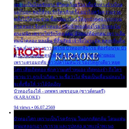
เพราะเป็นโรครักจาง ชีวิตเคว้งคว้าง เมื่อรักห่างร้างไกล
แม่ก็บอก พ่อก็สั่งจะรักใครสักครั้ง อย่าไปหวังความรวย
พลั้งไปใครจะช่วย ซื้อเปลมาไกว ให้ลูกบัวทอง เวรกรรม
ตามสนอง จึงเศร้าหมอง กลีบบัวทองต้องโรย บัวทองไม่
ตระหนัก เพราะไม่รักโคลนตม บัวทองท้องกลม เพราะลืม
ตมน้ำคลอง หลงลิ้น ที่สิ้นสัตย์ เจ้าจึงไม่ระมัด หลงกลิ่นลิ้น
โชย คำหวาน เขาวาดโรย บัวทองกลีบโรย ต้องร้อนรุม บัว
มาบานก่อนตูม ดุจไฟสุมร้อนรุมอุรา บัวทองผ่ายผอม
เพราะตรอมฤทัย ข้าวปลาไม่สนใจ ร้องไห้ลูกเดียว หยุด
โศก เสียเถิดทอง พักความเศร้าหมอง เถิดทองจ๋า ถึงใคร
เขาจะว่า ลูกเจ้าเกิดมา จะชื่อว่าไง พี่ขอเป็นเพื่อนปลอบใจ
จะตั้งชื่อให้ ว่าไอ้บังเอิญ
บัวทองร้องไห้ - เทพพร เพชรอุบล (ซาวด์ดนตรี)
(KARAOKE)
94 views • 06.07.2569
บัวทองโศก เพราะเป็นโรครักรุม ในอกกลัดกลุ้ม โดนแฟน
หนุ่มหลอกเอา เขารวย และรูปหล่อ มาพะเน้าพะนอ