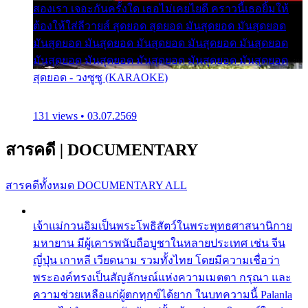
สองเรา เจอะกันครั้งใด เธอไม่เคยไยดี คราวนี้เธอยิ้มให้
ต้องให้ใส่ลีวายส์ สุดยอด สุดยอด มันสุดยอด มันสุดยอด
มันสุดยอด มันสุดยอด มันสุดยอด มันสุดยอด มันสุดยอด
มันสุดยอด มันสุดยอด มันสุดยอด มันสุดยอด มันสุดยอด
สุดยอด - วงซูซู (KARAOKE)
131 views • 03.07.2569
สารคดี
|
DOCUMENTARY
สารคดีทั้งหมด
DOCUMENTARY ALL
เจ้าแม่กวนอิมเป็นพระโพธิสัตว์ในพระพุทธศาสนานิกาย
มหายาน มีผู้เคารพนับถือบูชาในหลายประเทศ เช่น จีน
ญี่ปุ่น เกาหลี เวียดนาม รวมทั้งไทย โดยมีความเชื่อว่า
พระองค์ทรงเป็นสัญลักษณ์แห่งความเมตตา กรุณา และ
ความช่วยเหลือแก่ผู้ตกทุกข์ได้ยาก ในบทความนี้ Palanla