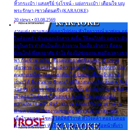
หิ้วกระเป๋า | แสงสุรีย์ รุ่งโรจน์ - แย่งกระเป๋า | เตือนใจ บุญ
พระรักษา (ซาวด์ดนตรี) (KARAOKE)
20 views • 03.08.2569
งานแต่ง เขาแซง แย่งเอาไปก่อน หัวใจอาวรณ์ มาซ่อน อยู่
ในห้องครัว ข้างนอกเจ้าสาว ส่งยิ้ม ให้คนไปทั่ว แต่เรา เฝ้า
อยู่ในครัว ทำตัวเป็นเด็ก ล้างจาน ในเมื่อ เจ้าสาว คือคน
บ้านใกล้ พึ่งพาอาศัย จำใจ ต้องไปช่วยงาน พอถึงเวลา เขา
พา กันเข้าพาขวัญ เพื่อนฝูง เฮฮาดังลั่น แต่เราล้างจาน
เดียวดาย เป็นคนพ่าย บ่มีความหมาย เคียงใจเจ้าบ่าว เป็น
คนพ่าย บ่มีความหมาย เคียงใจเจ้าบ่าว เพื่อนเจ้าสาว ยัง
เป็นบ่ได้ คือคนพ่าย ฮักคน ไม่มีใครสน เขาไม่เห็นคน ที่อยู่
ในครัว เจ้าสาว ก็มัวแต่งตัว สวยเด่น นั่งเคียงเจ้าบ่าว ที่เขา
เฝ้าคอย ใจเต้น หัวใจของเรา ลำเค็ญ ใครจะมองเห็น
ความใน ใจ เศร้า มันร้าวระบม ต้องมาขื่นขม เศร้าตรม
ท่ามความสุขี ช่วยงานเขาแต่ง แต่เรา แล้งมาหลายปี
เมื่อไรหนอจะ โชคดี ได้มีพิธีวิวาห์ หัวใจหล้า คอยไปคอย
มา คือหน้าที่เก่า หัวใจหล้า คอยไปคอยมา คือหน้าที่เก่า