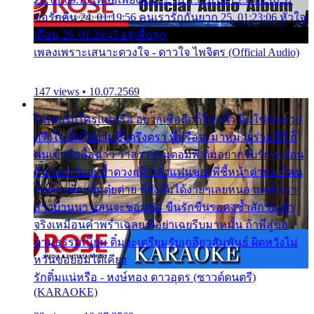
ขอรักคืน 24. 01:19:56 คนเรารักกันยาก 25. 01:23:06 หัวใจ
เถื่อน 26. 01:26:45 อยู่เพื่อลูก
เพลงเพราะเสนาะดวงใจ - ดาวใจ ไพจิตร (Official Audio)
147 views • 10.07.2569
ไม่เคยรักใครแน่หรือ อยากเชื่อถือก็ไม่กล้า ติ๋มใช่คนสวย
ตรึงใจ ติ๋มใช่งามซึ้งตรึงตรา พี่หรือจะมาหมายร่วมชีวี ก็
คนเขาลืออื้อฉาว ว่าสาวๆรุมตอมพี่ ติ๋มอยากรับรักเหมือน
กัน แต่หวั่นจะช้ำดวงฤดี กลัวแฟนของพี่ชี้หน้าด่าทอ ก็คน
ชื่อต๋อยต้อยตุ้มตุ๋ยต่าย พี่ยังลืมได้ง่ายๆเลยหนอ แค่ตัวเรา
สาวบ้านนา แสนจะซอมซ่อ ขืนรักขืนรอคงช้ำสักวัน ถ้า
จริงเหมือนคำพร่ำเฉลย พี่อย่าเฉยรีบมาหมั้น ถ้าพี่สู่ขอ
ตามธรรมเนียม ติ๋มจะเตรียมรับเกลียวสัมพันธ์ ผิดหวังไม่
หวั่นขอยอมได้เคียง
รักติ๋มแน่หรือ - หงษ์ทอง ดาวอุดร (ซาวด์ดนตรี)
(KARAOKE)