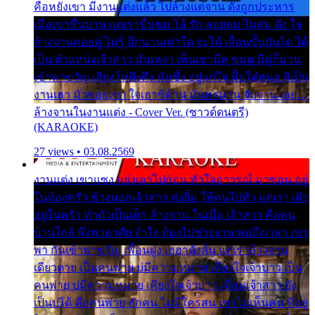
คือหยังเขา มีงานแต่งแล้ว ไปล้างแต่จาน ดั่งถูกประหาร
เมื่อเขาชื่นบาน แต่เราขื่นขม โอ้ รัก ลอยลม ไม่สม ดัง ใจ
ล้างจานคอยคู่ ไม่รู้ อีกนานเท่าใด จะได้ เลื่อนขั้นบันได ได้
เป็น ตำแหน่งเจ้าสาว มันเหงา เห็นเขามีคู่ ซมดู มีคู่ก็ม่วน
เข้าพาขวัญ เสียงโห่ตึงตึง มันซึ้ง อยู่แก่ใจ มื้อใด๋หนอ สิเป็น
งานเฮา มัวซอยเขา ใจเฮาซิด้าน มันทรมาน จับจาน เอย…
ล้างจานในงานแต่ง - Cover Ver. (ซาวด์ดนตรี)
(KARAOKE)
27 views • 03.08.2569
งานแต่ง เขาแซง แย่งเอาไปก่อน หัวใจอาวรณ์ มาซ่อน อยู่
ในห้องครัว ข้างนอกเจ้าสาว ส่งยิ้ม ให้คนไปทั่ว แต่เรา เฝ้า
อยู่ในครัว ทำตัวเป็นเด็ก ล้างจาน ในเมื่อ เจ้าสาว คือคน
บ้านใกล้ พึ่งพาอาศัย จำใจ ต้องไปช่วยงาน พอถึงเวลา เขา
พา กันเข้าพาขวัญ เพื่อนฝูง เฮฮาดังลั่น แต่เราล้างจาน
เดียวดาย เป็นคนพ่าย บ่มีความหมาย เคียงใจเจ้าบ่าว เป็น
คนพ่าย บ่มีความหมาย เคียงใจเจ้าบ่าว เพื่อนเจ้าสาว ยัง
เป็นบ่ได้ คือคนพ่าย ฮักคน ไม่มีใครสน เขาไม่เห็นคน ที่อยู่