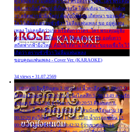
คู่แฟนเพลง ไม่เคยคิดว่าเก่ง หรือดังกว่าใคร..ใคร พระคุณ
ผู้ฟัง เท่านั้นยิ่งใหญ่ ที่เป็นแรงใจ ให้ผมดังมา.. ขอ องค์เท
วา สถิตฟากฟ้ายิ่งใหญ่ คุ้มภัยให้ท่าน เถิดหนา ขอจงเชื่อ
ใจ ไว้เถิดว่า ตราบชั่วชีวา ไม่ลืมแฟนเพลง ขอ อยู่คู่แฟน
เพลง ไม่เคยคิดว่าเก่ง หรือดังกว่าใคร..ใคร พระคุณผู้ฟัง
เท่านั้นยิ่งใหญ่ ที่เป็นแรงใจ ให้ผมดังมา.. ขอ องค์เทวา
สถิตฟากฟ้ายิ่งใหญ่ คุ้มภัยให้ท่าน เถิดหนา ขอจงเชื่อใจ ไว้
เถิดว่า ตราบชั่วชีวา ไม่ลืมแฟนเพลง
ขอบคุณแฟนเพลง - Cover Ver. (KARAOKE)
34 views • 31.07.2569
1. 00:00:00 ยินดีรับเดน 2. 00:03:44 น้ำตาอีสาน 3. 00:07:51
กิ่งทองใบหยก 4. 00:10:35 น้ำนิ่งไหลลึก 5. 00:13:49 ลานรัก
ลานเท 6. 00:17:06 จำใจจาก 7. 00:20:53 คืนฝนตก 8.
00:25:16 น้ำลงเดือนยี่ 9. 00:28:47 โสนน้อยเรือนงาม 10.
00:32:29 ตอไม้ที่ตายแล้ว 11. 00:35:41 น้ำกรดแช่เย็น 12.
00:39:08 อยากฟังซ้ำ 13. 00:42:32 รู้ว่าเขาหลอก 14.