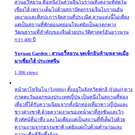
สวนอวี้หยวน คือหนึ่งในสวนจีนโบราณที่งดงามที่สุดใน
เซี่ยงไฮ้ เพราะเต็มไปด้วยสถาปัตยกรรมจีนโบราณอัน
งดงามและศิลปะการจัดสวนที่ประณีต สวนแห่งนี้ไม่เพียง
แต่เป็นสถานที่พักผ่อนหย่อนใจแต่ยังเป็นมรดกทาง
วัฒนธรรมที่สำคัญของจีนด้วยประวัติศาสตร์อันยาวนาน
กว่า 400 ปี
Yuyuan Garden : สวนอวี้หยวน จุดเช็กอินห้ามพลาดเมื่อ
มาเซี่ยงไฮ้ ประเทศจีน
1,306 views
หน้าผาโทจินโบ (Tojinbo) ตั้งอยู่ในจังหวัดฟุกุอิ (Fukui) ทาง
ภาคตะวันออกของประเทศญี่ปุ่น เป็นหนึ่งในสถานที่ท่อง
เที่ยวที่ได้รับความนิยมจากทั้งนักท่องเที่ยวชาวญี่ปุ่นและ
ชาวต่างชาติ ด้วยความงามของหน้าผาที่สูงชันและวิว
ทิวทัศน์ที่น่าทึ่ง และไม่เพียงแต่เป็นสถานที่ที่เต็มไปด้วย
ความงามจากธรรมชาติ แต่ยังแฝงไปด้วยตำนานและ
ความเชื่อที่ลึกซึ้งด้วย