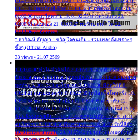
00:45:25 รอหน่อยน้องติ๋ม 15. 00:48:56 เรือล่มในหนอง 16.
00:51:43 บัตรเชิญสีเลือด 17. 00:56:07 อดีตรักโรงทอ 18.
01:00:00 เขมรไล่ควาย 19. 01:02:55 สาวสวนแตง 20.
01:05:51 แอบมอง 21. 01:09:27 พบรักปากน้ำโพ 22.
01:13:06 สายัณห์เมา
" สายัณห์ สัญญา " ขวัญใจคนเดิม - รวมเพลงดังเพราะๆ
ซึ้งๆ (Official Audio)
33 views • 21.07.2569
1. 00:00:00 ทำไมทำฉันได้ 2. 00:03:20 นางฟ้าสลัม 3.
00:06:50 คน 4. 00:10:36 บุญเหลือเกิน 5. 00:13:58 ฝนหยาด
สุดท้าย 6. 00:17:30 ยาใจยาจก 7. 00:20:30 คิดดูให้ดี 8.
00:24:21 ลบรอยแผลรัก 9. 00:27:35 เหมือนใจโดนกรีด 10.
00:30:54 ขบวนการเปาเปียว 11. 00:34:05 คำรำพัน 12.
00:37:20 ปาหนัน 13. 00:40:37 ใจเจ้ากรรม 14. 00:44:15 จูบ
ฉันแล้วจงตายเสีย 15. 00:47:24 ขอสูมาเต๊อะ 16. 00:51:11
คนใจมาร 17. 00:54:50 คืนทรมาน 18. 00:58:25 รักนี้สีดำ
19. 01:01:44 ส่วนเกิน 20. 01:05:42 หยาดน้ำฝนหยดน้ำตา
21. 01:09:13 เหลือเพียงฝัน 22. 01:13:26 เขา 23. 01:16:37