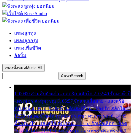
เพลงลูกทุ่ง
เพลงลูกกรุง
เพลงเพื่อชีวิต
อัลบั้ม
เพลงทั้งหมด
Music All
ค้นหา
Search
1. 00:00 สามสิบยังแจ๋ว - ยอดรัก สลักใจ 2. 02:49 รักมาห้าปี
- ศรเพชร ศรสุพรรณ 3. 05:57 รักสาวเสื้อลาย - แสงสุรีย์
รุ่งโรจน์ 4. 09:51 รักสะท้านดินสะเทือน - ยอดรัก สลักใจ 5.
12:23 มอเตอร์ไซค์ทำหล่น - ศรเพชร ศรสุพรรณ 6. 14:49
หิ้วกระเป๋า - แสงสุรีย์ รุ่งโรจน์ 7. 17:57 รักเผื่อเลือก - ยอด
รัก สลักใจ 8. 21:21 น้ำตาไอ้หนุ่ม - ศรเพชร ศรสุพรรณ 9.