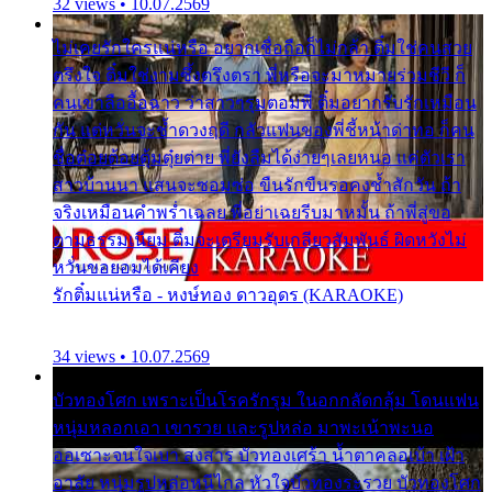
32 views • 10.07.2569
ไม่เคยรักใครแน่หรือ อยากเชื่อถือก็ไม่กล้า ติ๋มใช่คนสวย
ตรึงใจ ติ๋มใช่งามซึ้งตรึงตรา พี่หรือจะมาหมายร่วมชีวี ก็
คนเขาลืออื้อฉาว ว่าสาวๆรุมตอมพี่ ติ๋มอยากรับรักเหมือน
กัน แต่หวั่นจะช้ำดวงฤดี กลัวแฟนของพี่ชี้หน้าด่าทอ ก็คน
ชื่อต๋อยต้อยตุ้มตุ๋ยต่าย พี่ยังลืมได้ง่ายๆเลยหนอ แค่ตัวเรา
สาวบ้านนา แสนจะซอมซ่อ ขืนรักขืนรอคงช้ำสักวัน ถ้า
จริงเหมือนคำพร่ำเฉลย พี่อย่าเฉยรีบมาหมั้น ถ้าพี่สู่ขอ
ตามธรรมเนียม ติ๋มจะเตรียมรับเกลียวสัมพันธ์ ผิดหวังไม่
หวั่นขอยอมได้เคียง
รักติ๋มแน่หรือ - หงษ์ทอง ดาวอุดร (KARAOKE)
34 views • 10.07.2569
บัวทองโศก เพราะเป็นโรครักรุม ในอกกลัดกลุ้ม โดนแฟน
หนุ่มหลอกเอา เขารวย และรูปหล่อ มาพะเน้าพะนอ
ออเซาะจนใจเบา สงสาร บัวทองเศร้า น้ำตาคลอเบ้า เฝ้า
อาลัย หนุ่มรูปหล่อหนีไกล หัวใจบัวทองระรวย บัวทองโศก