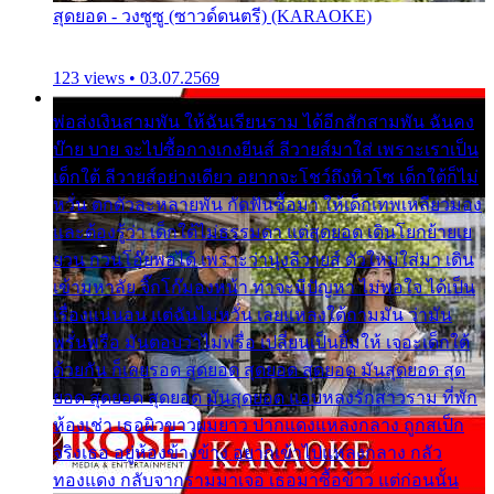
สุดยอด - วงซูซู (ซาวด์ดนตรี) (KARAOKE)
123 views • 03.07.2569
พ่อส่งเงินสามพัน ให้ฉันเรียนราม ได้อีกสักสามพัน ฉันคง
บ๊าย บาย จะไปซื้อกางเกงยีนส์ ลีวายส์มาใส่ เพราะเราเป็น
เด็กใต้ ลีวายส์อย่างเดียว อยากจะโชว์ถึงหิวโซ เด็กใต้ก็ไม่
หวั่น ตกตัวละหลายพัน กัดฟันซื้อมา ให้เด็กเทพเหลียวมอง
และต้องรู้ว่า เด็กใต้ไม่ธรรมดา แต่สุดยอด เดินโยกย้ายเย
ยวน กวนโอ๊ยพอได้ เพราะว่านุ่งลีวายส์ ตัวใหม่ใส่มา เดิน
เข้ามหาลัย จิ๊กโก๊มองหน้า ท่าจะมีปัญหา ไม่พอใจ ได้เป็น
เรื่องแน่นอน แต่ฉันไม่หวั่น เลยแหลงใต้ถามมัน ว่ามัน
พรั่นพรือ มันตอบว่าไม่พรื่อ เปลี่ยนเป็นยิ้มให้ เจอะเด็กใต้
ด้วยกัน ก็เลยรอด สุดยอด สุดยอด สุดยอด มันสุดยอด สุด
ยอด สุดยอด สุดยอด มันสุดยอด แอบหลงรักสาวราม ที่พัก
ห้องเช่า เธอผิวขาวผมยาว ปากแดงแหลงกลาง ถูกสเป็ก
จริงเธอ อยู่ห้องข้างข้าง อยากเข้าไปแหลงกลาง กลัว
ทองแดง กลับจากรามมาเจอ เธอมาซื้อข้าว แต่ก่อนนั้น