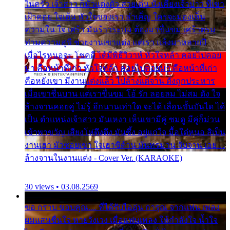
ในครัว เจ้าสาว ก็มัวแต่งตัว สวยเด่น นั่งเคียงเจ้าบ่าว ที่เขา
เฝ้าคอย ใจเต้น หัวใจของเรา ลำเค็ญ ใครจะมองเห็น
ความใน ใจ เศร้า มันร้าวระบม ต้องมาขื่นขม เศร้าตรม
ท่ามความสุขี ช่วยงานเขาแต่ง แต่เรา แล้งมาหลายปี
เมื่อไรหนอจะ โชคดี ได้มีพิธีวิวาห์ หัวใจหล้า คอยไปคอย
มา คือหน้าที่เก่า หัวใจหล้า คอยไปคอยมา คือหน้าที่เก่า
คือหยังเขา มีงานแต่งแล้ว ไปล้างแต่จาน ดั่งถูกประหาร
เมื่อเขาชื่นบาน แต่เราขื่นขม โอ้ รัก ลอยลม ไม่สม ดัง ใจ
ล้างจานคอยคู่ ไม่รู้ อีกนานเท่าใด จะได้ เลื่อนขั้นบันได ได้
เป็น ตำแหน่งเจ้าสาว มันเหงา เห็นเขามีคู่ ซมดู มีคู่ก็ม่วน
เข้าพาขวัญ เสียงโห่ตึงตึง มันซึ้ง อยู่แก่ใจ มื้อใด๋หนอ สิเป็น
งานเฮา มัวซอยเขา ใจเฮาซิด้าน มันทรมาน จับจาน เอย…
ล้างจานในงานแต่ง - Cover Ver. (KARAOKE)
30 views • 03.08.2569
ขอ กราบ ขอบคุณ.... ที่ได้รับไออุ่น การุณ จากแฟน เพลง
ผมแสนชื่นใจ หายวังเวง เมื่อแฟนเพลง ให้กำลังใจ น้ำใจ