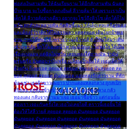
พ่อส่งเงินสามพัน ให้ฉันเรียนราม ได้อีกสักสามพัน ฉันคง
บ๊าย บาย จะไปซื้อกางเกงยีนส์ ลีวายส์มาใส่ เพราะเราเป็น
เด็กใต้ ลีวายส์อย่างเดียว อยากจะโชว์ถึงหิวโซ เด็กใต้ก็ไม่
หวั่น ตกตัวละหลายพัน กัดฟันซื้อมา ให้เด็กเทพเหลียวมอง
และต้องรู้ว่า เด็กใต้ไม่ธรรมดา แต่สุดยอด เดินโยกย้ายเย
ยวน กวนโอ๊ยพอได้ เพราะว่านุ่งลีวายส์ ตัวใหม่ใส่มา เดิน
เข้ามหาลัย จิ๊กโก๊มองหน้า ท่าจะมีปัญหา ไม่พอใจ ได้เป็น
เรื่องแน่นอน แต่ฉันไม่หวั่น เลยแหลงใต้ถามมัน ว่ามัน
พรั่นพรือ มันตอบว่าไม่พรื่อ เปลี่ยนเป็นยิ้มให้ เจอะเด็กใต้
ด้วยกัน ก็เลยรอด สุดยอด สุดยอด สุดยอด มันสุดยอด สุด
ยอด สุดยอด สุดยอด มันสุดยอด แอบหลงรักสาวราม ที่พัก
ห้องเช่า เธอผิวขาวผมยาว ปากแดงแหลงกลาง ถูกสเป็ก
จริงเธอ อยู่ห้องข้างข้าง อยากเข้าไปแหลงกลาง กลัว
ทองแดง กลับจากรามมาเจอ เธอมาซื้อข้าว แต่ก่อนนั้น
สองเรา เจอะกันครั้งใด เธอไม่เคยไยดี คราวนี้เธอยิ้มให้
ต้องให้ใส่ลีวายส์ สุดยอด สุดยอด มันสุดยอด มันสุดยอด
มันสุดยอด มันสุดยอด มันสุดยอด มันสุดยอด มันสุดยอด
มันสุดยอด มันสุดยอด มันสุดยอด มันสุดยอด มันสุดยอด