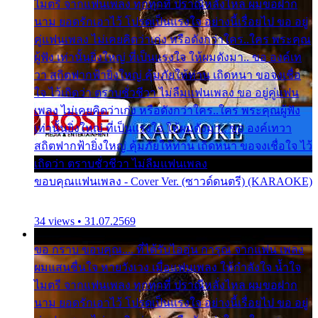
ไมตรี จากแฟนเพลง ทุกทุกที่ ปราณีหลั่งไหล ผมขอฝาก
นาม ยอดรักเอาไว้ โปรดเป็นแรงใจ อย่างนี้เรื่อยไป ขอ อยู่
คู่แฟนเพลง ไม่เคยคิดว่าเก่ง หรือดังกว่าใคร..ใคร พระคุณ
ผู้ฟัง เท่านั้นยิ่งใหญ่ ที่เป็นแรงใจ ให้ผมดังมา.. ขอ องค์เท
วา สถิตฟากฟ้ายิ่งใหญ่ คุ้มภัยให้ท่าน เถิดหนา ขอจงเชื่อ
ใจ ไว้เถิดว่า ตราบชั่วชีวา ไม่ลืมแฟนเพลง ขอ อยู่คู่แฟน
เพลง ไม่เคยคิดว่าเก่ง หรือดังกว่าใคร..ใคร พระคุณผู้ฟัง
เท่านั้นยิ่งใหญ่ ที่เป็นแรงใจ ให้ผมดังมา.. ขอ องค์เทวา
สถิตฟากฟ้ายิ่งใหญ่ คุ้มภัยให้ท่าน เถิดหนา ขอจงเชื่อใจ ไว้
เถิดว่า ตราบชั่วชีวา ไม่ลืมแฟนเพลง
ขอบคุณแฟนเพลง - Cover Ver. (ซาวด์ดนตรี) (KARAOKE)
34 views • 31.07.2569
ขอ กราบ ขอบคุณ.... ที่ได้รับไออุ่น การุณ จากแฟน เพลง
ผมแสนชื่นใจ หายวังเวง เมื่อแฟนเพลง ให้กำลังใจ น้ำใจ
ไมตรี จากแฟนเพลง ทุกทุกที่ ปราณีหลั่งไหล ผมขอฝาก
นาม ยอดรักเอาไว้ โปรดเป็นแรงใจ อย่างนี้เรื่อยไป ขอ อยู่