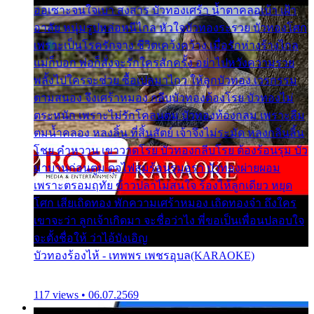
ออเซาะจนใจเบา สงสาร บัวทองเศร้า น้ำตาคลอเบ้า เฝ้า
อาลัย หนุ่มรูปหล่อหนีไกล หัวใจบัวทองระรวย บัวทองโศก
เพราะเป็นโรครักจาง ชีวิตเคว้งคว้าง เมื่อรักห่างร้างไกล
แม่ก็บอก พ่อก็สั่งจะรักใครสักครั้ง อย่าไปหวังความรวย
พลั้งไปใครจะช่วย ซื้อเปลมาไกว ให้ลูกบัวทอง เวรกรรม
ตามสนอง จึงเศร้าหมอง กลีบบัวทองต้องโรย บัวทองไม่
ตระหนัก เพราะไม่รักโคลนตม บัวทองท้องกลม เพราะลืม
ตมน้ำคลอง หลงลิ้น ที่สิ้นสัตย์ เจ้าจึงไม่ระมัด หลงกลิ่นลิ้น
โชย คำหวาน เขาวาดโรย บัวทองกลีบโรย ต้องร้อนรุม บัว
มาบานก่อนตูม ดุจไฟสุมร้อนรุมอุรา บัวทองผ่ายผอม
เพราะตรอมฤทัย ข้าวปลาไม่สนใจ ร้องไห้ลูกเดียว หยุด
โศก เสียเถิดทอง พักความเศร้าหมอง เถิดทองจ๋า ถึงใคร
เขาจะว่า ลูกเจ้าเกิดมา จะชื่อว่าไง พี่ขอเป็นเพื่อนปลอบใจ
จะตั้งชื่อให้ ว่าไอ้บังเอิญ
บัวทองร้องไห้ - เทพพร เพชรอุบล(KARAOKE)
117 views • 06.07.2569