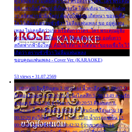
คู่แฟนเพลง ไม่เคยคิดว่าเก่ง หรือดังกว่าใคร..ใคร พระคุณ
ผู้ฟัง เท่านั้นยิ่งใหญ่ ที่เป็นแรงใจ ให้ผมดังมา.. ขอ องค์เท
วา สถิตฟากฟ้ายิ่งใหญ่ คุ้มภัยให้ท่าน เถิดหนา ขอจงเชื่อ
ใจ ไว้เถิดว่า ตราบชั่วชีวา ไม่ลืมแฟนเพลง ขอ อยู่คู่แฟน
เพลง ไม่เคยคิดว่าเก่ง หรือดังกว่าใคร..ใคร พระคุณผู้ฟัง
เท่านั้นยิ่งใหญ่ ที่เป็นแรงใจ ให้ผมดังมา.. ขอ องค์เทวา
สถิตฟากฟ้ายิ่งใหญ่ คุ้มภัยให้ท่าน เถิดหนา ขอจงเชื่อใจ ไว้
เถิดว่า ตราบชั่วชีวา ไม่ลืมแฟนเพลง
ขอบคุณแฟนเพลง - Cover Ver. (KARAOKE)
53 views • 31.07.2569
1. 00:00:00 ยินดีรับเดน 2. 00:03:44 น้ำตาอีสาน 3. 00:07:51
กิ่งทองใบหยก 4. 00:10:35 น้ำนิ่งไหลลึก 5. 00:13:49 ลานรัก
ลานเท 6. 00:17:06 จำใจจาก 7. 00:20:53 คืนฝนตก 8.
00:25:16 น้ำลงเดือนยี่ 9. 00:28:47 โสนน้อยเรือนงาม 10.
00:32:29 ตอไม้ที่ตายแล้ว 11. 00:35:41 น้ำกรดแช่เย็น 12.
00:39:08 อยากฟังซ้ำ 13. 00:42:32 รู้ว่าเขาหลอก 14.