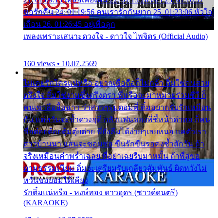
ขอรักคืน 24. 01:19:56 คนเรารักกันยาก 25. 01:23:06 หัวใจ
เถื่อน 26. 01:26:45 อยู่เพื่อลูก
เพลงเพราะเสนาะดวงใจ - ดาวใจ ไพจิตร (Official Audio)
160 views • 10.07.2569
ไม่เคยรักใครแน่หรือ อยากเชื่อถือก็ไม่กล้า ติ๋มใช่คนสวย
ตรึงใจ ติ๋มใช่งามซึ้งตรึงตรา พี่หรือจะมาหมายร่วมชีวี ก็
คนเขาลืออื้อฉาว ว่าสาวๆรุมตอมพี่ ติ๋มอยากรับรักเหมือน
กัน แต่หวั่นจะช้ำดวงฤดี กลัวแฟนของพี่ชี้หน้าด่าทอ ก็คน
ชื่อต๋อยต้อยตุ้มตุ๋ยต่าย พี่ยังลืมได้ง่ายๆเลยหนอ แค่ตัวเรา
สาวบ้านนา แสนจะซอมซ่อ ขืนรักขืนรอคงช้ำสักวัน ถ้า
จริงเหมือนคำพร่ำเฉลย พี่อย่าเฉยรีบมาหมั้น ถ้าพี่สู่ขอ
ตามธรรมเนียม ติ๋มจะเตรียมรับเกลียวสัมพันธ์ ผิดหวังไม่
หวั่นขอยอมได้เคียง
รักติ๋มแน่หรือ - หงษ์ทอง ดาวอุดร (ซาวด์ดนตรี)
(KARAOKE)