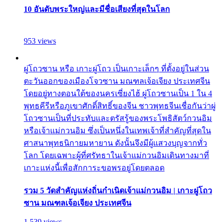
10 อันดับพระใหญ่และมีชื่อเสียงที่สุดในโลก
953 views
ผู่โถวซาน หรือ เกาะผู่โถว เป็นเกาะเล็กๆ ที่ตั้งอยู่ในส่วน
ตะวันออกของเมืองโจวซาน มณฑลเจ้อเจียง ประเทศจีน
โดยอยู่ทางตอนใต้ของนครเซี่ยงไฮ้ ผู่โถวซานเป็น 1 ใน 4
พุทธคีรีหรือภูเขาศักดิ์สิทธิ์ของจีน ชาวพุทธจีนเชื่อกันว่าผู่
โถวซานเป็นที่ประทับและตรัสรู้ของพระโพธิสัตว์กวนอิม
หรือเจ้าแม่กวนอิม ซึ่งเป็นหนึ่งในเทพเจ้าที่สำคัญที่สุดใน
ศาสนาพุทธนิกายมหายาน ดังนั้นจึงมีผู้แสวงบุญจากทั่ว
โลก โดยเฉพาะผู้ที่ศรัทธาในเจ้าแม่กวนอิมเดินทางมาที่
เกาะแห่งนี้เพื่อสักการะขอพรอยู่โดยตลอด
รวม 5 วัดสำคัญแห่งถิ่นกำเนิดเจ้าแม่กวนอิม | เกาะผู่โถว
ซาน มณฑลเจ้อเจียง ประเทศจีน
1,539 views