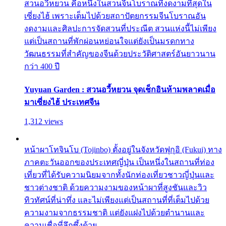
สวนอวี้หยวน คือหนึ่งในสวนจีนโบราณที่งดงามที่สุดใน
เซี่ยงไฮ้ เพราะเต็มไปด้วยสถาปัตยกรรมจีนโบราณอัน
งดงามและศิลปะการจัดสวนที่ประณีต สวนแห่งนี้ไม่เพียง
แต่เป็นสถานที่พักผ่อนหย่อนใจแต่ยังเป็นมรดกทาง
วัฒนธรรมที่สำคัญของจีนด้วยประวัติศาสตร์อันยาวนาน
กว่า 400 ปี
Yuyuan Garden : สวนอวี้หยวน จุดเช็กอินห้ามพลาดเมื่อ
มาเซี่ยงไฮ้ ประเทศจีน
1,312 views
หน้าผาโทจินโบ (Tojinbo) ตั้งอยู่ในจังหวัดฟุกุอิ (Fukui) ทาง
ภาคตะวันออกของประเทศญี่ปุ่น เป็นหนึ่งในสถานที่ท่อง
เที่ยวที่ได้รับความนิยมจากทั้งนักท่องเที่ยวชาวญี่ปุ่นและ
ชาวต่างชาติ ด้วยความงามของหน้าผาที่สูงชันและวิว
ทิวทัศน์ที่น่าทึ่ง และไม่เพียงแต่เป็นสถานที่ที่เต็มไปด้วย
ความงามจากธรรมชาติ แต่ยังแฝงไปด้วยตำนานและ
ความเชื่อที่ลึกซึ้งด้วย