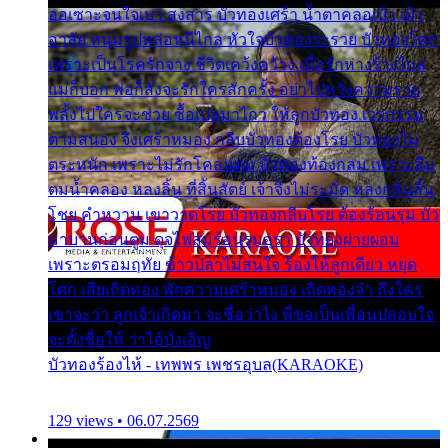
ออเซาะจนใจเบา สงสาร บัวทองเศร้า น้ำตาคลอเบ้า เฝ้า
อาลัย หนุ่มรูปหล่อหนีไกล หัวใจบัวทองระรวย บัวทองโศก
เพราะเป็นโรครักจาง ชีวิตเคว้งคว้าง เมื่อรักห่างร้างไกล
แม่ก็บอก พ่อก็สั่งจะรักใครสักครั้ง อย่าไปหวังความรวย
พลั้งไปใครจะช่วย ซื้อเปลมาไกว ให้ลูกบัวทอง เวรกรรม
ตามสนอง จึงเศร้าหมอง กลีบบัวทองต้องโรย บัวทองไม่
ตระหนัก เพราะไม่รักโคลนตม บัวทองท้องกลม เพราะลืม
ตมน้ำคลอง หลงลิ้น ที่สิ้นสัตย์ เจ้าจึงไม่ระมัด หลงกลิ่นลิ้น
โชย คำหวาน เขาวาดโรย บัวทองกลีบโรย ต้องร้อนรุม บัว
มาบานก่อนตูม ดุจไฟสุมร้อนรุมอุรา บัวทองผ่ายผอม
เพราะตรอมฤทัย ข้าวปลาไม่สนใจ ร้องไห้ลูกเดียว หยุด
โศก เสียเถิดทอง พักความเศร้าหมอง เถิดทองจ๋า ถึงใคร
เขาจะว่า ลูกเจ้าเกิดมา จะชื่อว่าไง พี่ขอเป็นเพื่อนปลอบใจ
จะตั้งชื่อให้ ว่าไอ้บังเอิญ
บัวทองร้องไห้ - เทพพร เพชรอุบล(KARAOKE)
129 views • 06.07.2569