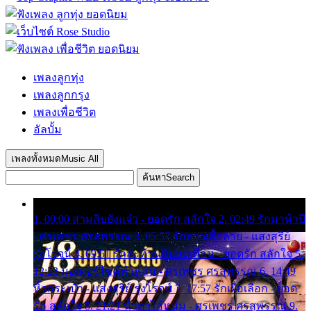
เพลงลูกทุ่ง
เพลงลูกกรุง
เพลงเพื่อชีวิต
อัลบั้ม
เพลงทั้งหมด
Music All
ค้นหา
Search
1. 00:00 สามสิบยังแจ๋ว - ยอดรัก สลักใจ 2. 02:49 รักมาห้าปี
- ศรเพชร ศรสุพรรณ 3. 05:57 รักสาวเสื้อลาย - แสงสุรีย์
รุ่งโรจน์ 4. 09:51 รักสะท้านดินสะเทือน - ยอดรัก สลักใจ 5.
12:23 มอเตอร์ไซค์ทำหล่น - ศรเพชร ศรสุพรรณ 6. 14:49
หิ้วกระเป๋า - แสงสุรีย์ รุ่งโรจน์ 7. 17:57 รักเผื่อเลือก - ยอด
รัก สลักใจ 8. 21:21 น้ำตาไอ้หนุ่ม - ศรเพชร ศรสุพรรณ 9.