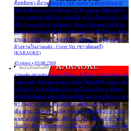
คือหยังเขา มีงานแต่งแล้ว ไปล้างแต่จาน ดั่งถูกประหาร
เมื่อเขาชื่นบาน แต่เราขื่นขม โอ้ รัก ลอยลม ไม่สม ดัง ใจ
ล้างจานคอยคู่ ไม่รู้ อีกนานเท่าใด จะได้ เลื่อนขั้นบันได ได้
เป็น ตำแหน่งเจ้าสาว มันเหงา เห็นเขามีคู่ ซมดู มีคู่ก็ม่วน
เข้าพาขวัญ เสียงโห่ตึงตึง มันซึ้ง อยู่แก่ใจ มื้อใด๋หนอ สิเป็น
งานเฮา มัวซอยเขา ใจเฮาซิด้าน มันทรมาน จับจาน เอย…
ล้างจานในงานแต่ง - Cover Ver. (ซาวด์ดนตรี)
(KARAOKE)
45 views • 03.08.2569
งานแต่ง เขาแซง แย่งเอาไปก่อน หัวใจอาวรณ์ มาซ่อน อยู่
ในห้องครัว ข้างนอกเจ้าสาว ส่งยิ้ม ให้คนไปทั่ว แต่เรา เฝ้า
อยู่ในครัว ทำตัวเป็นเด็ก ล้างจาน ในเมื่อ เจ้าสาว คือคน
บ้านใกล้ พึ่งพาอาศัย จำใจ ต้องไปช่วยงาน พอถึงเวลา เขา
พา กันเข้าพาขวัญ เพื่อนฝูง เฮฮาดังลั่น แต่เราล้างจาน
เดียวดาย เป็นคนพ่าย บ่มีความหมาย เคียงใจเจ้าบ่าว เป็น
คนพ่าย บ่มีความหมาย เคียงใจเจ้าบ่าว เพื่อนเจ้าสาว ยัง
เป็นบ่ได้ คือคนพ่าย ฮักคน ไม่มีใครสน เขาไม่เห็นคน ที่อยู่