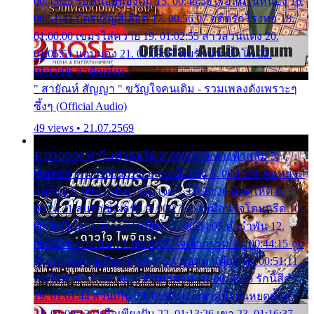
00:45:25 รอหน่อยน้องติ๋ม 15. 00:48:56 เรือล่มในหนอง 16.
00:51:43 บัตรเชิญสีเลือด 17. 00:56:07 อดีตรักโรงทอ 18.
01:00:00 เขมรไล่ควาย 19. 01:02:55 สาวสวนแตง 20.
01:05:51 แอบมอง 21. 01:09:27 พบรักปากน้ำโพ 22.
01:13:06 สายัณห์เมา
" สายัณห์ สัญญา " ขวัญใจคนเดิม - รวมเพลงดังเพราะๆ
ซึ้งๆ (Official Audio)
49 views • 21.07.2569
1. 00:00:00 ทำไมทำฉันได้ 2. 00:03:20 นางฟ้าสลัม 3.
00:06:50 คน 4. 00:10:36 บุญเหลือเกิน 5. 00:13:58 ฝนหยาด
สุดท้าย 6. 00:17:30 ยาใจยาจก 7. 00:20:30 คิดดูให้ดี 8.
00:24:21 ลบรอยแผลรัก 9. 00:27:35 เหมือนใจโดนกรีด 10.
00:30:54 ขบวนการเปาเปียว 11. 00:34:05 คำรำพัน 12.
00:37:20 ปาหนัน 13. 00:40:37 ใจเจ้ากรรม 14. 00:44:15 จูบ
ฉันแล้วจงตายเสีย 15. 00:47:24 ขอสูมาเต๊อะ 16. 00:51:11
คนใจมาร 17. 00:54:50 คืนทรมาน 18. 00:58:25 รักนี้สีดำ
19. 01:01:44 ส่วนเกิน 20. 01:05:42 หยาดน้ำฝนหยดน้ำตา
21. 01:09:13 เหลือเพียงฝัน 22. 01:13:26 เขา 23. 01:16:37