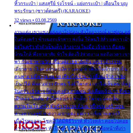
หิ้วกระเป๋า | แสงสุรีย์ รุ่งโรจน์ - แย่งกระเป๋า | เตือนใจ บุญ
พระรักษา (ซาวด์ดนตรี) (KARAOKE)
32 views • 03.08.2569
งานแต่ง เขาแซง แย่งเอาไปก่อน หัวใจอาวรณ์ มาซ่อน อยู่
ในห้องครัว ข้างนอกเจ้าสาว ส่งยิ้ม ให้คนไปทั่ว แต่เรา เฝ้า
อยู่ในครัว ทำตัวเป็นเด็ก ล้างจาน ในเมื่อ เจ้าสาว คือคน
บ้านใกล้ พึ่งพาอาศัย จำใจ ต้องไปช่วยงาน พอถึงเวลา เขา
พา กันเข้าพาขวัญ เพื่อนฝูง เฮฮาดังลั่น แต่เราล้างจาน
เดียวดาย เป็นคนพ่าย บ่มีความหมาย เคียงใจเจ้าบ่าว เป็น
คนพ่าย บ่มีความหมาย เคียงใจเจ้าบ่าว เพื่อนเจ้าสาว ยัง
เป็นบ่ได้ คือคนพ่าย ฮักคน ไม่มีใครสน เขาไม่เห็นคน ที่อยู่
ในครัว เจ้าสาว ก็มัวแต่งตัว สวยเด่น นั่งเคียงเจ้าบ่าว ที่เขา
เฝ้าคอย ใจเต้น หัวใจของเรา ลำเค็ญ ใครจะมองเห็น
ความใน ใจ เศร้า มันร้าวระบม ต้องมาขื่นขม เศร้าตรม
ท่ามความสุขี ช่วยงานเขาแต่ง แต่เรา แล้งมาหลายปี
เมื่อไรหนอจะ โชคดี ได้มีพิธีวิวาห์ หัวใจหล้า คอยไปคอย
มา คือหน้าที่เก่า หัวใจหล้า คอยไปคอยมา คือหน้าที่เก่า