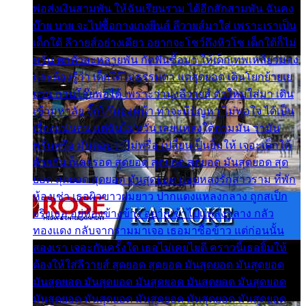
พ่อส่งเงินสามพัน ให้ฉันเรียนราม ได้อีกสักสามพัน ฉันคง
บ๊าย บาย จะไปซื้อกางเกงยีนส์ ลีวายส์มาใส่ เพราะเราเป็น
เด็กใต้ ลีวายส์อย่างเดียว อยากจะโชว์ถึงหิวโซ เด็กใต้ก็ไม่
หวั่น ตกตัวละหลายพัน กัดฟันซื้อมา ให้เด็กเทพเหลียวมอง
และต้องรู้ว่า เด็กใต้ไม่ธรรมดา แต่สุดยอด เดินโยกย้ายเย
ยวน กวนโอ๊ยพอได้ เพราะว่านุ่งลีวายส์ ตัวใหม่ใส่มา เดิน
เข้ามหาลัย จิ๊กโก๊มองหน้า ท่าจะมีปัญหา ไม่พอใจ ได้เป็น
เรื่องแน่นอน แต่ฉันไม่หวั่น เลยแหลงใต้ถามมัน ว่ามัน
พรั่นพรือ มันตอบว่าไม่พรื่อ เปลี่ยนเป็นยิ้มให้ เจอะเด็กใต้
ด้วยกัน ก็เลยรอด สุดยอด สุดยอด สุดยอด มันสุดยอด สุด
ยอด สุดยอด สุดยอด มันสุดยอด แอบหลงรักสาวราม ที่พัก
ห้องเช่า เธอผิวขาวผมยาว ปากแดงแหลงกลาง ถูกสเป็ก
จริงเธอ อยู่ห้องข้างข้าง อยากเข้าไปแหลงกลาง กลัว
ทองแดง กลับจากรามมาเจอ เธอมาซื้อข้าว แต่ก่อนนั้น
สองเรา เจอะกันครั้งใด เธอไม่เคยไยดี คราวนี้เธอยิ้มให้
ต้องให้ใส่ลีวายส์ สุดยอด สุดยอด มันสุดยอด มันสุดยอด
มันสุดยอด มันสุดยอด มันสุดยอด มันสุดยอด มันสุดยอด
มันสุดยอด มันสุดยอด มันสุดยอด มันสุดยอด มันสุดยอด