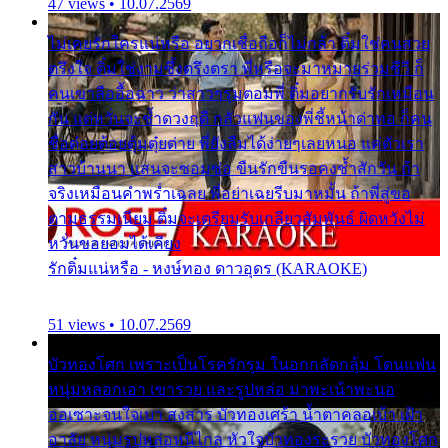
47 views • 10.07.2569
ไม่เคยรักใครแน่หรือ อยากเชื่อถือก็ไม่กล้า ติ๋มใช่คนสวย
ตรึงใจ ติ๋มใช่งามซึ้งตรึงตรา พี่หรือจะมาหมายร่วมชีวี ก็
คนเขาลืออื้อฉาว ว่าสาวๆรุมตอมพี่ ติ๋มอยากรับรักเหมือน
กัน แต่หวั่นจะช้ำดวงฤดี กลัวแฟนของพี่ชี้หน้าด่าทอ ก็คน
ชื่อต๋อยต้อยตุ้มตุ๋ยต่าย พี่ยังลืมได้ง่ายๆเลยหนอ แค่ตัวเรา
สาวบ้านนา แสนจะซอมซ่อ ขืนรักขืนรอคงช้ำสักวัน ถ้า
จริงเหมือนคำพร่ำเฉลย พี่อย่าเฉยรีบมาหมั้น ถ้าพี่สู่ขอ
ตามธรรมเนียม ติ๋มจะเตรียมรับเกลียวสัมพันธ์ ผิดหวังไม่
หวั่นขอยอมได้เคียง
รักติ๋มแน่หรือ - หงษ์ทอง ดาวอุดร (KARAOKE)
51 views • 10.07.2569
บัวทองโศก เพราะเป็นโรครักรุม ในอกกลัดกลุ้ม โดนแฟน
หนุ่มหลอกเอา เขารวย และรูปหล่อ มาพะเน้าพะนอ
ออเซาะจนใจเบา สงสาร บัวทองเศร้า น้ำตาคลอเบ้า เฝ้า
อาลัย หนุ่มรูปหล่อหนีไกล หัวใจบัวทองระรวย บัวทองโศก