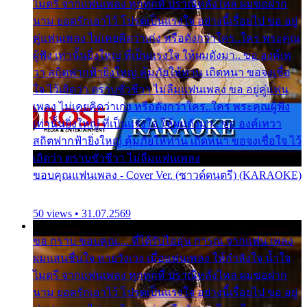
ไมตรี จากแฟนเพลง ทุกทุกที่ ปราณีหลั่งไหล ผมขอฝาก
นาม ยอดรักเอาไว้ โปรดเป็นแรงใจ อย่างนี้เรื่อยไป ขอ อยู่
คู่แฟนเพลง ไม่เคยคิดว่าเก่ง หรือดังกว่าใคร..ใคร พระคุณ
ผู้ฟัง เท่านั้นยิ่งใหญ่ ที่เป็นแรงใจ ให้ผมดังมา.. ขอ องค์เท
วา สถิตฟากฟ้ายิ่งใหญ่ คุ้มภัยให้ท่าน เถิดหนา ขอจงเชื่อ
ใจ ไว้เถิดว่า ตราบชั่วชีวา ไม่ลืมแฟนเพลง ขอ อยู่คู่แฟน
เพลง ไม่เคยคิดว่าเก่ง หรือดังกว่าใคร..ใคร พระคุณผู้ฟัง
เท่านั้นยิ่งใหญ่ ที่เป็นแรงใจ ให้ผมดังมา.. ขอ องค์เทวา
สถิตฟากฟ้ายิ่งใหญ่ คุ้มภัยให้ท่าน เถิดหนา ขอจงเชื่อใจ ไว้
เถิดว่า ตราบชั่วชีวา ไม่ลืมแฟนเพลง
ขอบคุณแฟนเพลง - Cover Ver. (ซาวด์ดนตรี) (KARAOKE)
50 views • 31.07.2569
ขอ กราบ ขอบคุณ.... ที่ได้รับไออุ่น การุณ จากแฟน เพลง
ผมแสนชื่นใจ หายวังเวง เมื่อแฟนเพลง ให้กำลังใจ น้ำใจ
ไมตรี จากแฟนเพลง ทุกทุกที่ ปราณีหลั่งไหล ผมขอฝาก
นาม ยอดรักเอาไว้ โปรดเป็นแรงใจ อย่างนี้เรื่อยไป ขอ อยู่