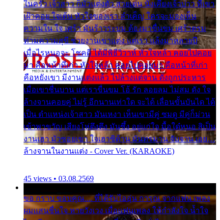
ในครัว เจ้าสาว ก็มัวแต่งตัว สวยเด่น นั่งเคียงเจ้าบ่าว ที่เขา
เฝ้าคอย ใจเต้น หัวใจของเรา ลำเค็ญ ใครจะมองเห็น
ความใน ใจ เศร้า มันร้าวระบม ต้องมาขื่นขม เศร้าตรม
ท่ามความสุขี ช่วยงานเขาแต่ง แต่เรา แล้งมาหลายปี
เมื่อไรหนอจะ โชคดี ได้มีพิธีวิวาห์ หัวใจหล้า คอยไปคอย
มา คือหน้าที่เก่า หัวใจหล้า คอยไปคอยมา คือหน้าที่เก่า
คือหยังเขา มีงานแต่งแล้ว ไปล้างแต่จาน ดั่งถูกประหาร
เมื่อเขาชื่นบาน แต่เราขื่นขม โอ้ รัก ลอยลม ไม่สม ดัง ใจ
ล้างจานคอยคู่ ไม่รู้ อีกนานเท่าใด จะได้ เลื่อนขั้นบันได ได้
เป็น ตำแหน่งเจ้าสาว มันเหงา เห็นเขามีคู่ ซมดู มีคู่ก็ม่วน
เข้าพาขวัญ เสียงโห่ตึงตึง มันซึ้ง อยู่แก่ใจ มื้อใด๋หนอ สิเป็น
งานเฮา มัวซอยเขา ใจเฮาซิด้าน มันทรมาน จับจาน เอย…
ล้างจานในงานแต่ง - Cover Ver. (KARAOKE)
45 views • 03.08.2569
ขอ กราบ ขอบคุณ.... ที่ได้รับไออุ่น การุณ จากแฟน เพลง
ผมแสนชื่นใจ หายวังเวง เมื่อแฟนเพลง ให้กำลังใจ น้ำใจ