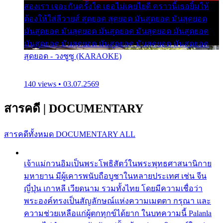
สองเรา เจอะกันครั้งใด เธอไม่เคยไยดี คราวนี้เธอยิ้มให้
ต้องให้ใส่ลีวายส์ สุดยอด สุดยอด มันสุดยอด มันสุดยอด
มันสุดยอด มันสุดยอด มันสุดยอด มันสุดยอด มันสุดยอด
มันสุดยอด มันสุดยอด มันสุดยอด มันสุดยอด มันสุดยอด
สุดยอด - วงซูซู (KARAOKE)
140 views • 03.07.2569
สารคดี
|
DOCUMENTARY
สารคดีทั้งหมด
DOCUMENTARY ALL
เจ้าแม่กวนอิมเป็นพระโพธิสัตว์ในพระพุทธศาสนานิกาย
มหายาน มีผู้เคารพนับถือบูชาในหลายประเทศ เช่น จีน
ญี่ปุ่น เกาหลี เวียดนาม รวมทั้งไทย โดยมีความเชื่อว่า
พระองค์ทรงเป็นสัญลักษณ์แห่งความเมตตา กรุณา และ
ความช่วยเหลือแก่ผู้ตกทุกข์ได้ยาก ในบทความนี้ Palanla