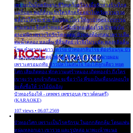
เพราะเป็นโรครักจาง ชีวิตเคว้งคว้าง เมื่อรักห่างร้างไกล
แม่ก็บอก พ่อก็สั่งจะรักใครสักครั้ง อย่าไปหวังความรวย
พลั้งไปใครจะช่วย ซื้อเปลมาไกว ให้ลูกบัวทอง เวรกรรม
ตามสนอง จึงเศร้าหมอง กลีบบัวทองต้องโรย บัวทองไม่
ตระหนัก เพราะไม่รักโคลนตม บัวทองท้องกลม เพราะลืม
ตมน้ำคลอง หลงลิ้น ที่สิ้นสัตย์ เจ้าจึงไม่ระมัด หลงกลิ่นลิ้น
โชย คำหวาน เขาวาดโรย บัวทองกลีบโรย ต้องร้อนรุม บัว
มาบานก่อนตูม ดุจไฟสุมร้อนรุมอุรา บัวทองผ่ายผอม
เพราะตรอมฤทัย ข้าวปลาไม่สนใจ ร้องไห้ลูกเดียว หยุด
โศก เสียเถิดทอง พักความเศร้าหมอง เถิดทองจ๋า ถึงใคร
เขาจะว่า ลูกเจ้าเกิดมา จะชื่อว่าไง พี่ขอเป็นเพื่อนปลอบใจ
จะตั้งชื่อให้ ว่าไอ้บังเอิญ
บัวทองร้องไห้ - เทพพร เพชรอุบล (ซาวด์ดนตรี)
(KARAOKE)
107 views • 06.07.2569
บัวทองโศก เพราะเป็นโรครักรุม ในอกกลัดกลุ้ม โดนแฟน
หนุ่มหลอกเอา เขารวย และรูปหล่อ มาพะเน้าพะนอ