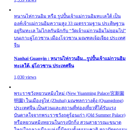
หนานไห่กวนอิม หรือ รูปปั้นเจ้าแม่กวนอิมทะเลใต้ เป็น
องค์เจ้าแม่กวนอิมความสูง 33 เมตรรวมฐาน ประดิษฐาน
อยู่ริมทะเล ไม่ไกลกันนักกับ “วัดเจ้าแม่กวนอิมไม่ยอมไป”
บนเกาะผู่โถวซาน เมืองโจวซาน มณฑลเจ้อเจียง ประเทศ
จีน
Nanhai Guanyin : หนานไห่กวนอิม...รูปปั้นเจ้าแม่กวนอิม
ทะเลใต้, ผู่โถวซาน ประเทศจีน
1,030 views
พระราชวังหยวนหมิงใหม่ (New Yuanming Palace/宮新園
明園) ในเมืองจูไห่ (Zhuhai) มณฑลกวางตุ้ง (Quangdong)
ประเทศจีน เป็นสวนและสถานที่ท่องเที่ยวที่ได้รับแรง
บันดาลใจจากพระราชวังฤดูร้อนเก่า (Old Summer Palace)
หรือหยวนหมิงหยวนในกรุงปักกิ่ง สวนสาธารณะขนาด
ใหญ่ใจกลางเมืองแห่งนี้มีครบทั้งธรรมชาติ สถาปัตยกรรม