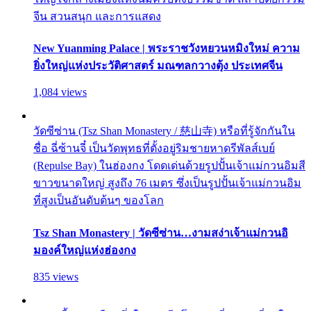
จีน สวนสนุก และการแสดง
New Yuanming Palace | พระราชวังหยวนหมิงใหม่ ความ
ยิ่งใหญ่แห่งประวัติศาสตร์ มณฑลกวางตุ้ง ประเทศจีน
1,084 views
วัดซีซ่าน (Tsz Shan Monastery / 慈山寺) หรือที่รู้จักกันใน
ชื่อ ฉี่ซ้านจี๋ เป็นวัดพุทธที่ตั้งอยู่ริมชายหาดรีพัลส์เบย์
(Repulse Bay) ในฮ่องกง โดดเด่นด้วยรูปปั้นเจ้าแม่กวนอิมสี
ขาวขนาดใหญ่ สูงถึง 76 เมตร ซึ่งเป็นรูปปั้นเจ้าแม่กวนอิม
ที่สูงเป็นอันดับต้นๆ ของโลก
Tsz Shan Monastery | วัดซีซ่าน…งามสง่าเจ้าแม่กวนอิ
มองค์ใหญ่แห่งฮ่องกง
835 views