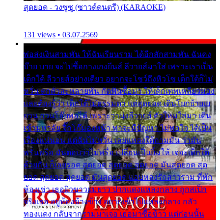
สุดยอด - วงซูซู (ซาวด์ดนตรี) (KARAOKE)
131 views • 03.07.2569
พ่อส่งเงินสามพัน ให้ฉันเรียนราม ได้อีกสักสามพัน ฉันคง
บ๊าย บาย จะไปซื้อกางเกงยีนส์ ลีวายส์มาใส่ เพราะเราเป็น
เด็กใต้ ลีวายส์อย่างเดียว อยากจะโชว์ถึงหิวโซ เด็กใต้ก็ไม่
หวั่น ตกตัวละหลายพัน กัดฟันซื้อมา ให้เด็กเทพเหลียวมอง
และต้องรู้ว่า เด็กใต้ไม่ธรรมดา แต่สุดยอด เดินโยกย้ายเย
ยวน กวนโอ๊ยพอได้ เพราะว่านุ่งลีวายส์ ตัวใหม่ใส่มา เดิน
เข้ามหาลัย จิ๊กโก๊มองหน้า ท่าจะมีปัญหา ไม่พอใจ ได้เป็น
เรื่องแน่นอน แต่ฉันไม่หวั่น เลยแหลงใต้ถามมัน ว่ามัน
พรั่นพรือ มันตอบว่าไม่พรื่อ เปลี่ยนเป็นยิ้มให้ เจอะเด็กใต้
ด้วยกัน ก็เลยรอด สุดยอด สุดยอด สุดยอด มันสุดยอด สุด
ยอด สุดยอด สุดยอด มันสุดยอด แอบหลงรักสาวราม ที่พัก
ห้องเช่า เธอผิวขาวผมยาว ปากแดงแหลงกลาง ถูกสเป็ก
จริงเธอ อยู่ห้องข้างข้าง อยากเข้าไปแหลงกลาง กลัว
ทองแดง กลับจากรามมาเจอ เธอมาซื้อข้าว แต่ก่อนนั้น