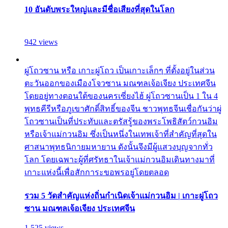
10 อันดับพระใหญ่และมีชื่อเสียงที่สุดในโลก
942 views
ผู่โถวซาน หรือ เกาะผู่โถว เป็นเกาะเล็กๆ ที่ตั้งอยู่ในส่วน
ตะวันออกของเมืองโจวซาน มณฑลเจ้อเจียง ประเทศจีน
โดยอยู่ทางตอนใต้ของนครเซี่ยงไฮ้ ผู่โถวซานเป็น 1 ใน 4
พุทธคีรีหรือภูเขาศักดิ์สิทธิ์ของจีน ชาวพุทธจีนเชื่อกันว่าผู่
โถวซานเป็นที่ประทับและตรัสรู้ของพระโพธิสัตว์กวนอิม
หรือเจ้าแม่กวนอิม ซึ่งเป็นหนึ่งในเทพเจ้าที่สำคัญที่สุดใน
ศาสนาพุทธนิกายมหายาน ดังนั้นจึงมีผู้แสวงบุญจากทั่ว
โลก โดยเฉพาะผู้ที่ศรัทธาในเจ้าแม่กวนอิมเดินทางมาที่
เกาะแห่งนี้เพื่อสักการะขอพรอยู่โดยตลอด
รวม 5 วัดสำคัญแห่งถิ่นกำเนิดเจ้าแม่กวนอิม | เกาะผู่โถว
ซาน มณฑลเจ้อเจียง ประเทศจีน
1,525 views