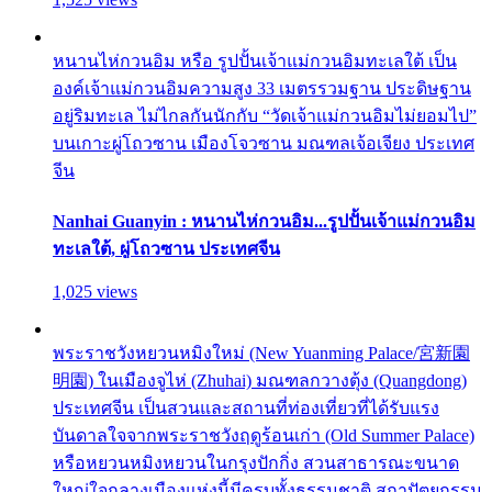
หนานไห่กวนอิม หรือ รูปปั้นเจ้าแม่กวนอิมทะเลใต้ เป็น
องค์เจ้าแม่กวนอิมความสูง 33 เมตรรวมฐาน ประดิษฐาน
อยู่ริมทะเล ไม่ไกลกันนักกับ “วัดเจ้าแม่กวนอิมไม่ยอมไป”
บนเกาะผู่โถวซาน เมืองโจวซาน มณฑลเจ้อเจียง ประเทศ
จีน
Nanhai Guanyin : หนานไห่กวนอิม...รูปปั้นเจ้าแม่กวนอิม
ทะเลใต้, ผู่โถวซาน ประเทศจีน
1,025 views
พระราชวังหยวนหมิงใหม่ (New Yuanming Palace/宮新園
明園) ในเมืองจูไห่ (Zhuhai) มณฑลกวางตุ้ง (Quangdong)
ประเทศจีน เป็นสวนและสถานที่ท่องเที่ยวที่ได้รับแรง
บันดาลใจจากพระราชวังฤดูร้อนเก่า (Old Summer Palace)
หรือหยวนหมิงหยวนในกรุงปักกิ่ง สวนสาธารณะขนาด
ใหญ่ใจกลางเมืองแห่งนี้มีครบทั้งธรรมชาติ สถาปัตยกรรม