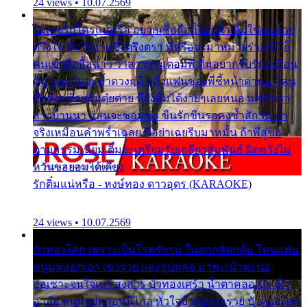
24 views • 10.07.2569
ไม่เคยรักใครแน่หรือ อยากเชื่อถือก็ไม่กล้า ติ๋มใช่คนสวย
ตรึงใจ ติ๋มใช่งามซึ้งตรึงตรา พี่หรือจะมาหมายร่วมชีวี ก็
คนเขาลืออื้อฉาว ว่าสาวๆรุมตอมพี่ ติ๋มอยากรับรักเหมือน
กัน แต่หวั่นจะช้ำดวงฤดี กลัวแฟนของพี่ชี้หน้าด่าทอ ก็คน
ชื่อต๋อยต้อยตุ้มตุ๋ยต่าย พี่ยังลืมได้ง่ายๆเลยหนอ แค่ตัวเรา
สาวบ้านนา แสนจะซอมซ่อ ขืนรักขืนรอคงช้ำสักวัน ถ้า
จริงเหมือนคำพร่ำเฉลย พี่อย่าเฉยรีบมาหมั้น ถ้าพี่สู่ขอ
ตามธรรมเนียม ติ๋มจะเตรียมรับเกลียวสัมพันธ์ ผิดหวังไม่
หวั่นขอยอมได้เคียง
รักติ๋มแน่หรือ - หงษ์ทอง ดาวอุดร (KARAOKE)
24 views • 10.07.2569
บัวทองโศก เพราะเป็นโรครักรุม ในอกกลัดกลุ้ม โดนแฟน
หนุ่มหลอกเอา เขารวย และรูปหล่อ มาพะเน้าพะนอ
ออเซาะจนใจเบา สงสาร บัวทองเศร้า น้ำตาคลอเบ้า เฝ้า
อาลัย หนุ่มรูปหล่อหนีไกล หัวใจบัวทองระรวย บัวทองโศก