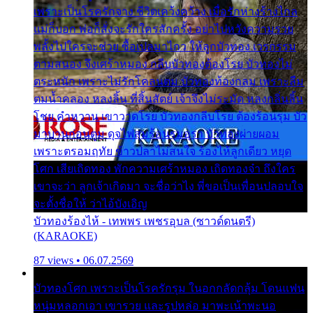
เพราะเป็นโรครักจาง ชีวิตเคว้งคว้าง เมื่อรักห่างร้างไกล
แม่ก็บอก พ่อก็สั่งจะรักใครสักครั้ง อย่าไปหวังความรวย
พลั้งไปใครจะช่วย ซื้อเปลมาไกว ให้ลูกบัวทอง เวรกรรม
ตามสนอง จึงเศร้าหมอง กลีบบัวทองต้องโรย บัวทองไม่
ตระหนัก เพราะไม่รักโคลนตม บัวทองท้องกลม เพราะลืม
ตมน้ำคลอง หลงลิ้น ที่สิ้นสัตย์ เจ้าจึงไม่ระมัด หลงกลิ่นลิ้น
โชย คำหวาน เขาวาดโรย บัวทองกลีบโรย ต้องร้อนรุม บัว
มาบานก่อนตูม ดุจไฟสุมร้อนรุมอุรา บัวทองผ่ายผอม
เพราะตรอมฤทัย ข้าวปลาไม่สนใจ ร้องไห้ลูกเดียว หยุด
โศก เสียเถิดทอง พักความเศร้าหมอง เถิดทองจ๋า ถึงใคร
เขาจะว่า ลูกเจ้าเกิดมา จะชื่อว่าไง พี่ขอเป็นเพื่อนปลอบใจ
จะตั้งชื่อให้ ว่าไอ้บังเอิญ
บัวทองร้องไห้ - เทพพร เพชรอุบล (ซาวด์ดนตรี)
(KARAOKE)
87 views • 06.07.2569
บัวทองโศก เพราะเป็นโรครักรุม ในอกกลัดกลุ้ม โดนแฟน
หนุ่มหลอกเอา เขารวย และรูปหล่อ มาพะเน้าพะนอ