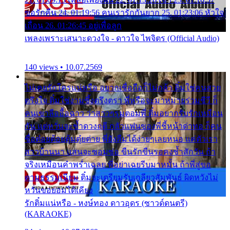
ขอรักคืน 24. 01:19:56 คนเรารักกันยาก 25. 01:23:06 หัวใจ
เถื่อน 26. 01:26:45 อยู่เพื่อลูก
เพลงเพราะเสนาะดวงใจ - ดาวใจ ไพจิตร (Official Audio)
140 views • 10.07.2569
ไม่เคยรักใครแน่หรือ อยากเชื่อถือก็ไม่กล้า ติ๋มใช่คนสวย
ตรึงใจ ติ๋มใช่งามซึ้งตรึงตรา พี่หรือจะมาหมายร่วมชีวี ก็
คนเขาลืออื้อฉาว ว่าสาวๆรุมตอมพี่ ติ๋มอยากรับรักเหมือน
กัน แต่หวั่นจะช้ำดวงฤดี กลัวแฟนของพี่ชี้หน้าด่าทอ ก็คน
ชื่อต๋อยต้อยตุ้มตุ๋ยต่าย พี่ยังลืมได้ง่ายๆเลยหนอ แค่ตัวเรา
สาวบ้านนา แสนจะซอมซ่อ ขืนรักขืนรอคงช้ำสักวัน ถ้า
จริงเหมือนคำพร่ำเฉลย พี่อย่าเฉยรีบมาหมั้น ถ้าพี่สู่ขอ
ตามธรรมเนียม ติ๋มจะเตรียมรับเกลียวสัมพันธ์ ผิดหวังไม่
หวั่นขอยอมได้เคียง
รักติ๋มแน่หรือ - หงษ์ทอง ดาวอุดร (ซาวด์ดนตรี)
(KARAOKE)