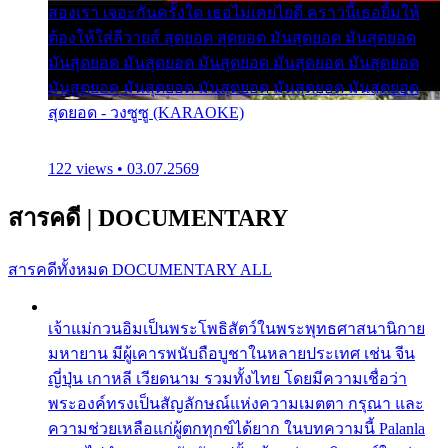
สองเรา เจอะกันครั้งใด เธอไม่เคยไยดี คราวนี้เธอยิ้มให้
ต้องให้ใส่ลีวายส์ สุดยอด สุดยอด มันสุดยอด มันสุดยอด
มันสุดยอด มันสุดยอด มันสุดยอด มันสุดยอด มันสุดยอด
มันสุดยอด มันสุดยอด มันสุดยอด มันสุดยอด มันสุดยอด
สุดยอด - วงซูซู (KARAOKE)
122 views • 03.07.2569
สารคดี
|
DOCUMENTARY
สารคดีทั้งหมด
DOCUMENTARY ALL
เจ้าแม่กวนอิมเป็นพระโพธิสัตว์ในพระพุทธศาสนานิกาย
มหายาน มีผู้เคารพนับถือบูชาในหลายประเทศ เช่น จีน
ญี่ปุ่น เกาหลี เวียดนาม รวมทั้งไทย โดยมีความเชื่อว่า
พระองค์ทรงเป็นสัญลักษณ์แห่งความเมตตา กรุณา และ
ความช่วยเหลือแก่ผู้ตกทุกข์ได้ยาก ในบทความนี้ Palanla