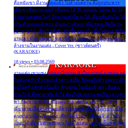
คือหยังเขา มีงานแต่งแล้ว ไปล้างแต่จาน ดั่งถูกประหาร
เมื่อเขาชื่นบาน แต่เราขื่นขม โอ้ รัก ลอยลม ไม่สม ดัง ใจ
ล้างจานคอยคู่ ไม่รู้ อีกนานเท่าใด จะได้ เลื่อนขั้นบันได ได้
เป็น ตำแหน่งเจ้าสาว มันเหงา เห็นเขามีคู่ ซมดู มีคู่ก็ม่วน
เข้าพาขวัญ เสียงโห่ตึงตึง มันซึ้ง อยู่แก่ใจ มื้อใด๋หนอ สิเป็น
งานเฮา มัวซอยเขา ใจเฮาซิด้าน มันทรมาน จับจาน เอย…
ล้างจานในงานแต่ง - Cover Ver. (ซาวด์ดนตรี)
(KARAOKE)
18 views • 03.08.2569
งานแต่ง เขาแซง แย่งเอาไปก่อน หัวใจอาวรณ์ มาซ่อน อยู่
ในห้องครัว ข้างนอกเจ้าสาว ส่งยิ้ม ให้คนไปทั่ว แต่เรา เฝ้า
อยู่ในครัว ทำตัวเป็นเด็ก ล้างจาน ในเมื่อ เจ้าสาว คือคน
บ้านใกล้ พึ่งพาอาศัย จำใจ ต้องไปช่วยงาน พอถึงเวลา เขา
พา กันเข้าพาขวัญ เพื่อนฝูง เฮฮาดังลั่น แต่เราล้างจาน
เดียวดาย เป็นคนพ่าย บ่มีความหมาย เคียงใจเจ้าบ่าว เป็น
คนพ่าย บ่มีความหมาย เคียงใจเจ้าบ่าว เพื่อนเจ้าสาว ยัง
เป็นบ่ได้ คือคนพ่าย ฮักคน ไม่มีใครสน เขาไม่เห็นคน ที่อยู่