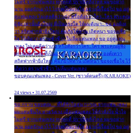
ไมตรี จากแฟนเพลง ทุกทุกที่ ปราณีหลั่งไหล ผมขอฝาก
นาม ยอดรักเอาไว้ โปรดเป็นแรงใจ อย่างนี้เรื่อยไป ขอ อยู่
คู่แฟนเพลง ไม่เคยคิดว่าเก่ง หรือดังกว่าใคร..ใคร พระคุณ
ผู้ฟัง เท่านั้นยิ่งใหญ่ ที่เป็นแรงใจ ให้ผมดังมา.. ขอ องค์เท
วา สถิตฟากฟ้ายิ่งใหญ่ คุ้มภัยให้ท่าน เถิดหนา ขอจงเชื่อ
ใจ ไว้เถิดว่า ตราบชั่วชีวา ไม่ลืมแฟนเพลง ขอ อยู่คู่แฟน
เพลง ไม่เคยคิดว่าเก่ง หรือดังกว่าใคร..ใคร พระคุณผู้ฟัง
เท่านั้นยิ่งใหญ่ ที่เป็นแรงใจ ให้ผมดังมา.. ขอ องค์เทวา
สถิตฟากฟ้ายิ่งใหญ่ คุ้มภัยให้ท่าน เถิดหนา ขอจงเชื่อใจ ไว้
เถิดว่า ตราบชั่วชีวา ไม่ลืมแฟนเพลง
ขอบคุณแฟนเพลง - Cover Ver. (ซาวด์ดนตรี) (KARAOKE)
24 views • 31.07.2569
ขอ กราบ ขอบคุณ.... ที่ได้รับไออุ่น การุณ จากแฟน เพลง
ผมแสนชื่นใจ หายวังเวง เมื่อแฟนเพลง ให้กำลังใจ น้ำใจ
ไมตรี จากแฟนเพลง ทุกทุกที่ ปราณีหลั่งไหล ผมขอฝาก
นาม ยอดรักเอาไว้ โปรดเป็นแรงใจ อย่างนี้เรื่อยไป ขอ อยู่