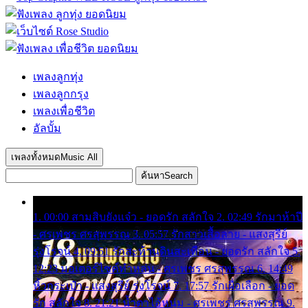
เพลงลูกทุ่ง
เพลงลูกกรุง
เพลงเพื่อชีวิต
อัลบั้ม
เพลงทั้งหมด
Music All
ค้นหา
Search
1. 00:00 สามสิบยังแจ๋ว - ยอดรัก สลักใจ 2. 02:49 รักมาห้าปี
- ศรเพชร ศรสุพรรณ 3. 05:57 รักสาวเสื้อลาย - แสงสุรีย์
รุ่งโรจน์ 4. 09:51 รักสะท้านดินสะเทือน - ยอดรัก สลักใจ 5.
12:23 มอเตอร์ไซค์ทำหล่น - ศรเพชร ศรสุพรรณ 6. 14:49
หิ้วกระเป๋า - แสงสุรีย์ รุ่งโรจน์ 7. 17:57 รักเผื่อเลือก - ยอด
รัก สลักใจ 8. 21:21 น้ำตาไอ้หนุ่ม - ศรเพชร ศรสุพรรณ 9.