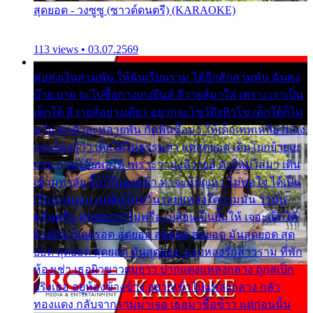
สุดยอด - วงซูซู (ซาวด์ดนตรี) (KARAOKE)
113 views • 03.07.2569
พ่อส่งเงินสามพัน ให้ฉันเรียนราม ได้อีกสักสามพัน ฉันคง
บ๊าย บาย จะไปซื้อกางเกงยีนส์ ลีวายส์มาใส่ เพราะเราเป็น
เด็กใต้ ลีวายส์อย่างเดียว อยากจะโชว์ถึงหิวโซ เด็กใต้ก็ไม่
หวั่น ตกตัวละหลายพัน กัดฟันซื้อมา ให้เด็กเทพเหลียวมอง
และต้องรู้ว่า เด็กใต้ไม่ธรรมดา แต่สุดยอด เดินโยกย้ายเย
ยวน กวนโอ๊ยพอได้ เพราะว่านุ่งลีวายส์ ตัวใหม่ใส่มา เดิน
เข้ามหาลัย จิ๊กโก๊มองหน้า ท่าจะมีปัญหา ไม่พอใจ ได้เป็น
เรื่องแน่นอน แต่ฉันไม่หวั่น เลยแหลงใต้ถามมัน ว่ามัน
พรั่นพรือ มันตอบว่าไม่พรื่อ เปลี่ยนเป็นยิ้มให้ เจอะเด็กใต้
ด้วยกัน ก็เลยรอด สุดยอด สุดยอด สุดยอด มันสุดยอด สุด
ยอด สุดยอด สุดยอด มันสุดยอด แอบหลงรักสาวราม ที่พัก
ห้องเช่า เธอผิวขาวผมยาว ปากแดงแหลงกลาง ถูกสเป็ก
จริงเธอ อยู่ห้องข้างข้าง อยากเข้าไปแหลงกลาง กลัว
ทองแดง กลับจากรามมาเจอ เธอมาซื้อข้าว แต่ก่อนนั้น