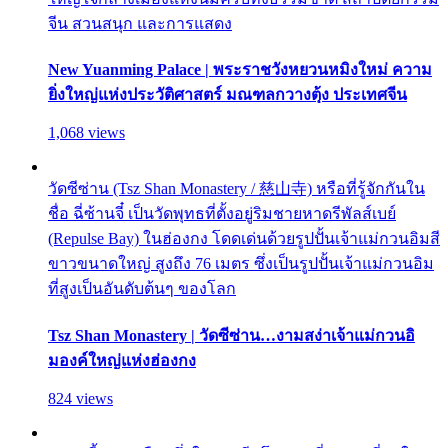
จีน สวนสนุก และการแสดง
New Yuanming Palace | พระราชวังหยวนหมิงใหม่ ความ
ยิ่งใหญ่แห่งประวัติศาสตร์ มณฑลกวางตุ้ง ประเทศจีน
1,068 views
วัดซีซ่าน (Tsz Shan Monastery / 慈山寺) หรือที่รู้จักกันใน
ชื่อ ฉี่ซ้านจี๋ เป็นวัดพุทธที่ตั้งอยู่ริมชายหาดรีพัลส์เบย์
(Repulse Bay) ในฮ่องกง โดดเด่นด้วยรูปปั้นเจ้าแม่กวนอิมสี
ขาวขนาดใหญ่ สูงถึง 76 เมตร ซึ่งเป็นรูปปั้นเจ้าแม่กวนอิม
ที่สูงเป็นอันดับต้นๆ ของโลก
Tsz Shan Monastery | วัดซีซ่าน…งามสง่าเจ้าแม่กวนอิ
มองค์ใหญ่แห่งฮ่องกง
824 views