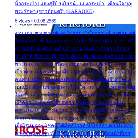
หิ้วกระเป๋า | แสงสุรีย์ รุ่งโรจน์ - แย่งกระเป๋า | เตือนใจ บุญ
พระรักษา (ซาวด์ดนตรี) (KARAOKE)
6 views • 03.08.2569
งานแต่ง เขาแซง แย่งเอาไปก่อน หัวใจอาวรณ์ มาซ่อน อยู่
ในห้องครัว ข้างนอกเจ้าสาว ส่งยิ้ม ให้คนไปทั่ว แต่เรา เฝ้า
อยู่ในครัว ทำตัวเป็นเด็ก ล้างจาน ในเมื่อ เจ้าสาว คือคน
บ้านใกล้ พึ่งพาอาศัย จำใจ ต้องไปช่วยงาน พอถึงเวลา เขา
พา กันเข้าพาขวัญ เพื่อนฝูง เฮฮาดังลั่น แต่เราล้างจาน
เดียวดาย เป็นคนพ่าย บ่มีความหมาย เคียงใจเจ้าบ่าว เป็น
คนพ่าย บ่มีความหมาย เคียงใจเจ้าบ่าว เพื่อนเจ้าสาว ยัง
เป็นบ่ได้ คือคนพ่าย ฮักคน ไม่มีใครสน เขาไม่เห็นคน ที่อยู่
ในครัว เจ้าสาว ก็มัวแต่งตัว สวยเด่น นั่งเคียงเจ้าบ่าว ที่เขา
เฝ้าคอย ใจเต้น หัวใจของเรา ลำเค็ญ ใครจะมองเห็น
ความใน ใจ เศร้า มันร้าวระบม ต้องมาขื่นขม เศร้าตรม
ท่ามความสุขี ช่วยงานเขาแต่ง แต่เรา แล้งมาหลายปี
เมื่อไรหนอจะ โชคดี ได้มีพิธีวิวาห์ หัวใจหล้า คอยไปคอย
มา คือหน้าที่เก่า หัวใจหล้า คอยไปคอยมา คือหน้าที่เก่า