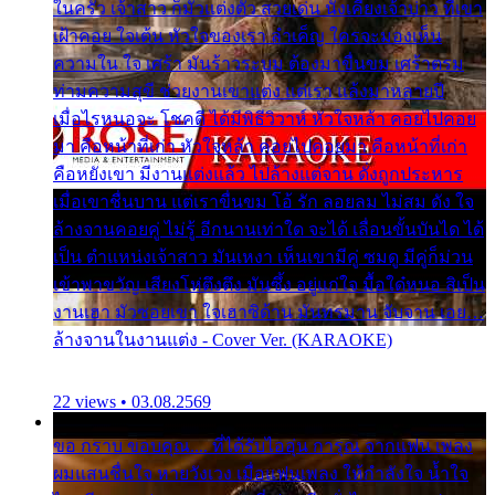
ในครัว เจ้าสาว ก็มัวแต่งตัว สวยเด่น นั่งเคียงเจ้าบ่าว ที่เขา
เฝ้าคอย ใจเต้น หัวใจของเรา ลำเค็ญ ใครจะมองเห็น
ความใน ใจ เศร้า มันร้าวระบม ต้องมาขื่นขม เศร้าตรม
ท่ามความสุขี ช่วยงานเขาแต่ง แต่เรา แล้งมาหลายปี
เมื่อไรหนอจะ โชคดี ได้มีพิธีวิวาห์ หัวใจหล้า คอยไปคอย
มา คือหน้าที่เก่า หัวใจหล้า คอยไปคอยมา คือหน้าที่เก่า
คือหยังเขา มีงานแต่งแล้ว ไปล้างแต่จาน ดั่งถูกประหาร
เมื่อเขาชื่นบาน แต่เราขื่นขม โอ้ รัก ลอยลม ไม่สม ดัง ใจ
ล้างจานคอยคู่ ไม่รู้ อีกนานเท่าใด จะได้ เลื่อนขั้นบันได ได้
เป็น ตำแหน่งเจ้าสาว มันเหงา เห็นเขามีคู่ ซมดู มีคู่ก็ม่วน
เข้าพาขวัญ เสียงโห่ตึงตึง มันซึ้ง อยู่แก่ใจ มื้อใด๋หนอ สิเป็น
งานเฮา มัวซอยเขา ใจเฮาซิด้าน มันทรมาน จับจาน เอย…
ล้างจานในงานแต่ง - Cover Ver. (KARAOKE)
22 views • 03.08.2569
ขอ กราบ ขอบคุณ.... ที่ได้รับไออุ่น การุณ จากแฟน เพลง
ผมแสนชื่นใจ หายวังเวง เมื่อแฟนเพลง ให้กำลังใจ น้ำใจ