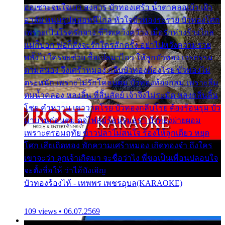
ออเซาะจนใจเบา สงสาร บัวทองเศร้า น้ำตาคลอเบ้า เฝ้า
อาลัย หนุ่มรูปหล่อหนีไกล หัวใจบัวทองระรวย บัวทองโศก
เพราะเป็นโรครักจาง ชีวิตเคว้งคว้าง เมื่อรักห่างร้างไกล
แม่ก็บอก พ่อก็สั่งจะรักใครสักครั้ง อย่าไปหวังความรวย
พลั้งไปใครจะช่วย ซื้อเปลมาไกว ให้ลูกบัวทอง เวรกรรม
ตามสนอง จึงเศร้าหมอง กลีบบัวทองต้องโรย บัวทองไม่
ตระหนัก เพราะไม่รักโคลนตม บัวทองท้องกลม เพราะลืม
ตมน้ำคลอง หลงลิ้น ที่สิ้นสัตย์ เจ้าจึงไม่ระมัด หลงกลิ่นลิ้น
โชย คำหวาน เขาวาดโรย บัวทองกลีบโรย ต้องร้อนรุม บัว
มาบานก่อนตูม ดุจไฟสุมร้อนรุมอุรา บัวทองผ่ายผอม
เพราะตรอมฤทัย ข้าวปลาไม่สนใจ ร้องไห้ลูกเดียว หยุด
โศก เสียเถิดทอง พักความเศร้าหมอง เถิดทองจ๋า ถึงใคร
เขาจะว่า ลูกเจ้าเกิดมา จะชื่อว่าไง พี่ขอเป็นเพื่อนปลอบใจ
จะตั้งชื่อให้ ว่าไอ้บังเอิญ
บัวทองร้องไห้ - เทพพร เพชรอุบล(KARAOKE)
109 views • 06.07.2569