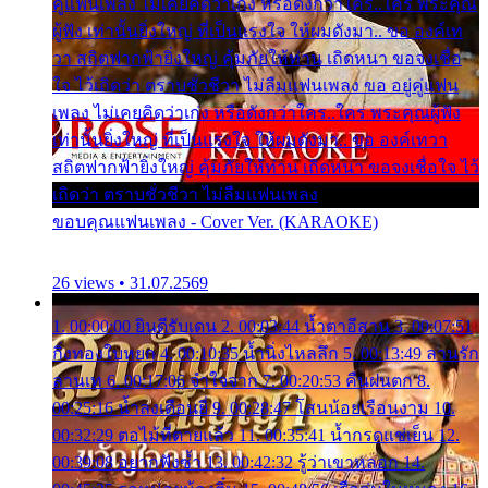
คู่แฟนเพลง ไม่เคยคิดว่าเก่ง หรือดังกว่าใคร..ใคร พระคุณ
ผู้ฟัง เท่านั้นยิ่งใหญ่ ที่เป็นแรงใจ ให้ผมดังมา.. ขอ องค์เท
วา สถิตฟากฟ้ายิ่งใหญ่ คุ้มภัยให้ท่าน เถิดหนา ขอจงเชื่อ
ใจ ไว้เถิดว่า ตราบชั่วชีวา ไม่ลืมแฟนเพลง ขอ อยู่คู่แฟน
เพลง ไม่เคยคิดว่าเก่ง หรือดังกว่าใคร..ใคร พระคุณผู้ฟัง
เท่านั้นยิ่งใหญ่ ที่เป็นแรงใจ ให้ผมดังมา.. ขอ องค์เทวา
สถิตฟากฟ้ายิ่งใหญ่ คุ้มภัยให้ท่าน เถิดหนา ขอจงเชื่อใจ ไว้
เถิดว่า ตราบชั่วชีวา ไม่ลืมแฟนเพลง
ขอบคุณแฟนเพลง - Cover Ver. (KARAOKE)
26 views • 31.07.2569
1. 00:00:00 ยินดีรับเดน 2. 00:03:44 น้ำตาอีสาน 3. 00:07:51
กิ่งทองใบหยก 4. 00:10:35 น้ำนิ่งไหลลึก 5. 00:13:49 ลานรัก
ลานเท 6. 00:17:06 จำใจจาก 7. 00:20:53 คืนฝนตก 8.
00:25:16 น้ำลงเดือนยี่ 9. 00:28:47 โสนน้อยเรือนงาม 10.
00:32:29 ตอไม้ที่ตายแล้ว 11. 00:35:41 น้ำกรดแช่เย็น 12.
00:39:08 อยากฟังซ้ำ 13. 00:42:32 รู้ว่าเขาหลอก 14.