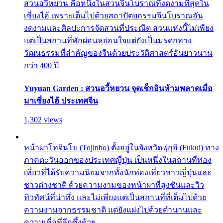
สวนอวี้หยวน คือหนึ่งในสวนจีนโบราณที่งดงามที่สุดใน
เซี่ยงไฮ้ เพราะเต็มไปด้วยสถาปัตยกรรมจีนโบราณอัน
งดงามและศิลปะการจัดสวนที่ประณีต สวนแห่งนี้ไม่เพียง
แต่เป็นสถานที่พักผ่อนหย่อนใจแต่ยังเป็นมรดกทาง
วัฒนธรรมที่สำคัญของจีนด้วยประวัติศาสตร์อันยาวนาน
กว่า 400 ปี
Yuyuan Garden : สวนอวี้หยวน จุดเช็กอินห้ามพลาดเมื่อ
มาเซี่ยงไฮ้ ประเทศจีน
1,302 views
หน้าผาโทจินโบ (Tojinbo) ตั้งอยู่ในจังหวัดฟุกุอิ (Fukui) ทาง
ภาคตะวันออกของประเทศญี่ปุ่น เป็นหนึ่งในสถานที่ท่อง
เที่ยวที่ได้รับความนิยมจากทั้งนักท่องเที่ยวชาวญี่ปุ่นและ
ชาวต่างชาติ ด้วยความงามของหน้าผาที่สูงชันและวิว
ทิวทัศน์ที่น่าทึ่ง และไม่เพียงแต่เป็นสถานที่ที่เต็มไปด้วย
ความงามจากธรรมชาติ แต่ยังแฝงไปด้วยตำนานและ
ความเชื่อที่ลึกซึ้งด้วย