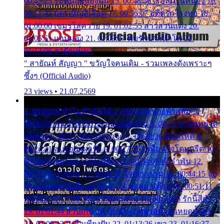
00:45:25 รอหน่อยน้องติ๋ม 15. 00:48:56 เรือล่มในหนอง 16.
00:51:43 บัตรเชิญสีเลือด 17. 00:56:07 อดีตรักโรงทอ 18.
01:00:00 เขมรไล่ควาย 19. 01:02:55 สาวสวนแตง 20.
01:05:51 แอบมอง 21. 01:09:27 พบรักปากน้ำโพ 22.
01:13:06 สายัณห์เมา
" สายัณห์ สัญญา " ขวัญใจคนเดิม - รวมเพลงดังเพราะๆ
ซึ้งๆ (Official Audio)
23 views • 21.07.2569
1. 00:00:00 ทำไมทำฉันได้ 2. 00:03:20 นางฟ้าสลัม 3.
00:06:50 คน 4. 00:10:36 บุญเหลือเกิน 5. 00:13:58 ฝนหยาด
สุดท้าย 6. 00:17:30 ยาใจยาจก 7. 00:20:30 คิดดูให้ดี 8.
00:24:21 ลบรอยแผลรัก 9. 00:27:35 เหมือนใจโดนกรีด 10.
00:30:54 ขบวนการเปาเปียว 11. 00:34:05 คำรำพัน 12.
00:37:20 ปาหนัน 13. 00:40:37 ใจเจ้ากรรม 14. 00:44:15 จูบ
ฉันแล้วจงตายเสีย 15. 00:47:24 ขอสูมาเต๊อะ 16. 00:51:11
คนใจมาร 17. 00:54:50 คืนทรมาน 18. 00:58:25 รักนี้สีดำ
19. 01:01:44 ส่วนเกิน 20. 01:05:42 หยาดน้ำฝนหยดน้ำตา
21. 01:09:13 เหลือเพียงฝัน 22. 01:13:26 เขา 23. 01:16:37