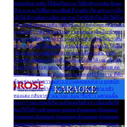
พ่อส่งเงินสามพัน ให้ฉันเรียนราม ได้อีกสักสามพัน ฉันคง
บ๊าย บาย จะไปซื้อกางเกงยีนส์ ลีวายส์มาใส่ เพราะเราเป็น
เด็กใต้ ลีวายส์อย่างเดียว อยากจะโชว์ถึงหิวโซ เด็กใต้ก็ไม่
หวั่น ตกตัวละหลายพัน กัดฟันซื้อมา ให้เด็กเทพเหลียวมอง
และต้องรู้ว่า เด็กใต้ไม่ธรรมดา แต่สุดยอด เดินโยกย้ายเย
ยวน กวนโอ๊ยพอได้ เพราะว่านุ่งลีวายส์ ตัวใหม่ใส่มา เดิน
เข้ามหาลัย จิ๊กโก๊มองหน้า ท่าจะมีปัญหา ไม่พอใจ ได้เป็น
เรื่องแน่นอน แต่ฉันไม่หวั่น เลยแหลงใต้ถามมัน ว่ามัน
พรั่นพรือ มันตอบว่าไม่พรื่อ เปลี่ยนเป็นยิ้มให้ เจอะเด็กใต้
ด้วยกัน ก็เลยรอด สุดยอด สุดยอด สุดยอด มันสุดยอด สุด
ยอด สุดยอด สุดยอด มันสุดยอด แอบหลงรักสาวราม ที่พัก
ห้องเช่า เธอผิวขาวผมยาว ปากแดงแหลงกลาง ถูกสเป็ก
จริงเธอ อยู่ห้องข้างข้าง อยากเข้าไปแหลงกลาง กลัว
ทองแดง กลับจากรามมาเจอ เธอมาซื้อข้าว แต่ก่อนนั้น
สองเรา เจอะกันครั้งใด เธอไม่เคยไยดี คราวนี้เธอยิ้มให้
ต้องให้ใส่ลีวายส์ สุดยอด สุดยอด มันสุดยอด มันสุดยอด
มันสุดยอด มันสุดยอด มันสุดยอด มันสุดยอด มันสุดยอด
มันสุดยอด มันสุดยอด มันสุดยอด มันสุดยอด มันสุดยอด